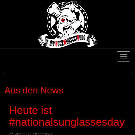
Direkt
zum
Inhalt
Navig
aktivi
Aus den News
Heute ist
#nationalsunglassesday
27. Juni 2026 / Bandnews