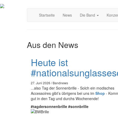
Direkt
Main
zum
Startseite
News
Die Band
Konze
Inhalt
navigation
Aus den News
Heute ist
#nationalsunglasses
27. Juni 2026 / Bandnews
...also Tag der Sonnenbrille - Solch ein modisches
Accessoires gibt’s übrigens bei uns im
Shop
- Komm
gut in den Tag und durchs Wochenende!
#tagdersonnenbrille #sonnbrille