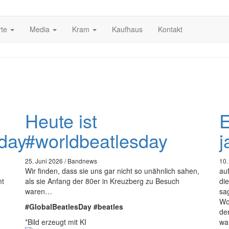
rte
Media
Kram
Kaufhaus
Kontakt
Heute ist
E
day
#worldbeatlesday
j
25. Juni 2026 / Bandnews
10.
Wir finden, dass sie uns gar nicht so unähnlich sahen,
au
t
als sie Anfang der 80er in Kreuzberg zu Besuch
di
waren…
sa
Wo
#GlobalBeatlesDay #beatles
de
*Bild erzeugt mit KI
war