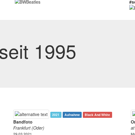
#s
seit 1995
2021
Aufnahme
Black And White
Bandfoto
O
Frankfurt (Oder)
a
29.03.2021
Ma