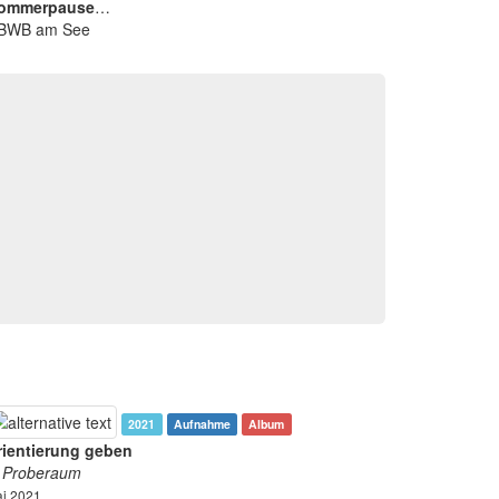
ommerpause
…
2021
Aufnahme
Album
rientierung geben
t Proberaum
i 2021