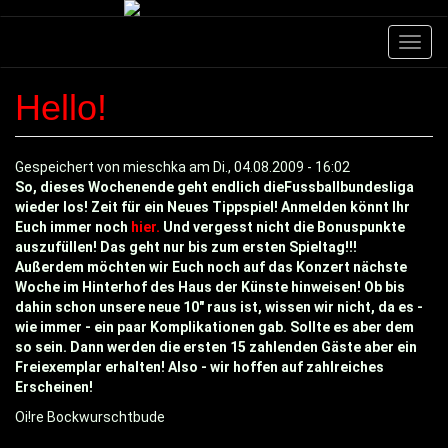
Direkt
zum
Navig
Inhalt
aktivi
Hello!
Gespeichert von
mieschka
am
Di., 04.08.2009 - 16:02
So, dieses Wochenende geht endlich dieFussballbundesliga
wieder los! Zeit für ein Neues Tippspiel! Anmelden könnt Ihr
Euch immer noch
hier.
Und vergesst nicht die Bonuspunkte
auszufüllen! Das geht nur bis zum ersten Spieltag!!!
Außerdem möchten wir Euch noch auf das Konzert nächste
Woche im Hinterhof des Haus der Künste hinweisen! Ob bis
dahin schon unsere neue 10" raus ist, wissen wir nicht, da es -
wie immer - ein paar Komplikationen gab. Sollte es aber dem
so sein. Dann werden die ersten 15 zahlenden Gäste aber ein
Freiexemplar erhalten! Also - wir hoffen auf zahlreiches
Erscheinen!
Oi!re Bockwurschtbude