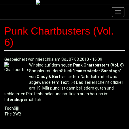
Direkt
zum
Navig
Inhalt
aktivi
Punk Chartbusters (Vol.
6)
Gespeichert von
mieschka
am
So., 07.03.2010 - 16:09
Wir sind auf dem neuen
Punk Chartbusters (Vol. 6)
Sampler mit demStück
"Immer wieder Sonntags"
von
Cindy & Bert
vertreten. Natürlich mit etwas
abgewandeltem Text...;-) Das Teil erscheint offiziell
am 19. März und ist dann bei jedem guten und
schlechten Plattenhändler und natürlich auch bei uns im
Intershop
erhältlich.
Tschöjjj,
The BWB