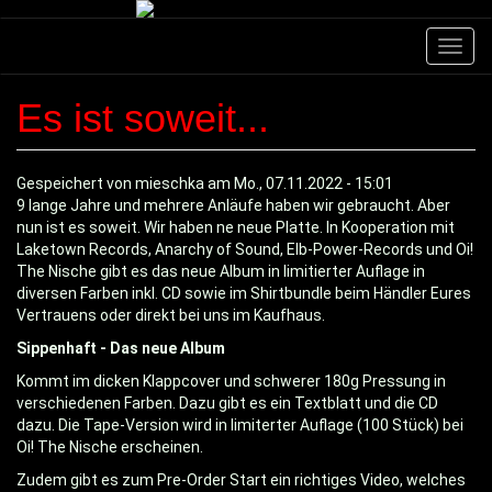
Direkt
zum
Navig
Inhalt
aktivi
Es ist soweit...
Gespeichert von
mieschka
am
Mo., 07.11.2022 - 15:01
9 lange Jahre und mehrere Anläufe haben wir gebraucht. Aber
nun ist es soweit. Wir haben ne neue Platte. In Kooperation mit
Laketown Records, Anarchy of Sound, Elb-Power-Records und Oi!
The Nische gibt es das neue Album in limitierter Auflage in
diversen Farben inkl. CD sowie im Shirtbundle beim Händler Eures
Vertrauens oder direkt bei uns im Kaufhaus.
Sippenhaft - Das neue Album
Kommt im dicken Klappcover und schwerer 180g Pressung in
verschiedenen Farben. Dazu gibt es ein Textblatt und die CD
dazu. Die Tape-Version wird in limiterter Auflage (100 Stück) bei
Oi! The Nische erscheinen.
Zudem gibt es zum Pre-Order Start ein richtiges Video, welches