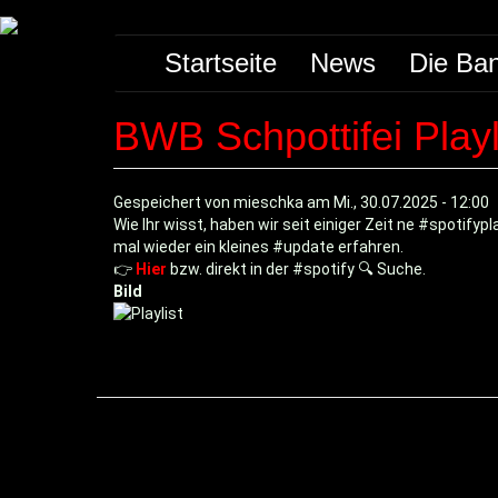
Direkt
Main
zum
Startseite
News
Die Ba
Inhalt
navigation
BWB Schpottifei Playl
Gespeichert von
mieschka
am
Mi., 30.07.2025 - 12:00
Wie Ihr wisst, haben wir seit einiger Zeit ne #spotifypl
mal wieder ein kleines #update erfahren.
👉
Hier
bzw. direkt in der #spotify 🔍 Suche.
Bild