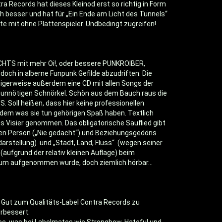
 Records hat dieses Kleinod erst so richtig in Form
h besser und hat für „Ein Ende am Licht des Tunnels“
te mit ohne Plattenspieler. Undbedingt zugreifen!
CHTS mit mehr Oi!, oder bessere PUNKROIBER,
och in alberne Funpunk Gefilde abzudriften. Die
gigerweise außerdem eine CD mit allen Songs der
he unnötigen Schnörkel. Schön aus dem Bauch raus die
Soll heißen, dass hier keine professionellen
 dem was sie tun gehörigen Spaß haben. Textlich
s Visier genommen. Das obligatorische Sauflied gibt
den Person („Nie gedacht“) und Beziehungsgedöns
arstellung) und „Stadt, Land, Fluss“ (wegen seiner
aufgrund der relativ kleinen Auflage) beim
raum aufgenommen wurde, doch ziemlich hörbar...
ix Gut zum Qualitäts-Label Contra Records zu
erbessert.