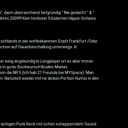
, dann überraschend tiefgründig " Nie gedacht " & "
hres 2009!!! Kein hirnloser Studenten Hippie-Scheiss.
utschlands in der weltbekannten Stadt Frankfurt /Oder.
 schon auf Dauerbeschallung unterwegs. In
Der ewig angekündigte Longplayer ist es aber immer
gs in guter Bockwurschtbuden-Manier,
chon die NR.5 (Ich hab 21 Freunde bei MYSpace). Man
n. Natürlich wieder mit ne dicken Portion Humor in den
hsprachigen Punk Rock mit schön schepperndem Sound