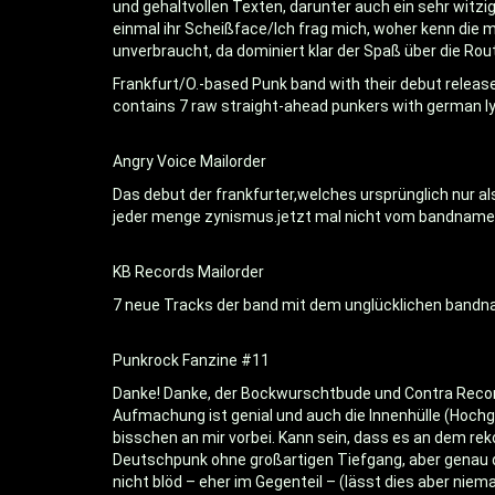
und gehaltvollen Texten, darunter auch ein sehr wit
einmal ihr Scheißface/Ich frag mich, woher kenn die mic
unverbraucht, da dominiert klar der Spaß über die Rou
Frankfurt/O.-based Punk band with their debut release 
contains 7 raw straight-ahead punkers with german l
Angry Voice Mailorder
Das debut der frankfurter,welches ursprünglich nur al
jeder menge zynismus.jetzt mal nicht vom bandnamen 
KB Records Mailorder
7 neue Tracks der band mit dem unglücklichen bandnam
Punkrock Fanzine #11
Danke! Danke, der Bockwurschtbude und Contra Records 
Aufmachung ist genial und auch die Innenhülle (Hochg
bisschen an mir vorbei. Kann sein, dass es an dem reko
Deutschpunk ohne großartigen Tiefgang, aber genau da
nicht blöd – eher im Gegenteil – (lässt dies aber niem