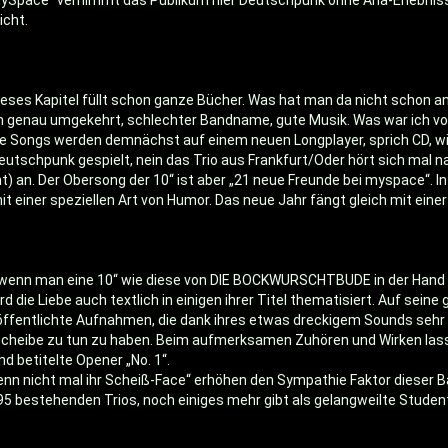
 MySpace" vernimmt das Publikum hier Deutschpunk ohne Aha-Erlebnis
icht.
ses Kapitel füllt schon ganze Bücher. Was hat man da nicht schon 
ch genau umgekehrt, schlechter Bandname, gute Musik. Was war ich vo
 Die Songs werden demnächst auf einem neuen Longplayer, sprich CD, wi
tschpunk gespielt, nein das Trio aus Frankfurt/Oder hört sich mal n
ht) an. Der Obersong der 10“ ist aber „21 neue Freunde bei myspace“.
einer speziellen Art von Humor. Das neue Jahr fängt gleich mit eine
n man eine 10“ wie diese von DIE BOCKWURSCHTBUDE in der Hand hält u
d die Liebe auch textlich in einigen ihrer Titel thematisiert. Auf seine 
eröffentlichte Aufnahmen, die dank ihres etwas dreckigem Sounds se
Scheibe zu tun zu haben. Beim aufmerksamen Zuhören und Wirken lass
 betitelte Opener „No. 1“.
nn nicht mal ihr Scheiß-Face“ erhöhen den Sympathie Faktor dieser Ba
995 bestehenden Trios, noch einiges mehr gibt als gelangweilte Student