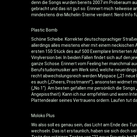
denn die Songs wurden bereits 2007 im Proberaum aufg
gebracht und das ist gut so. Erinnert mich teilweise 
mindestens drei Michelin-Sterne verdient. Nerd-Info f
Plastic Bomb
Schöne Scheibe. Korrekter deutschsprachiger Straß
allerdings alles meistens eher mit einem neckischen 
ersten 150 Stück des auf 500 Exemplare limitierten 
Vinylversion bei. In beiden Fällen findet sich auf d
ganze Schose. Erinnert vom Feeling her manchmal auc
Berufstudiomusiker am Werk sind, welche neuerdings 
recht abwechslungsreich werden Myspace („21 neue Fre
es auch („Cheers, Prostmann!“), ansonsten widmet m
(„No.1“). Am besten gefallen mir persönlich die Song
Angepisstheit). Kann ich nur empfehlen und wenn Inte
Plattendealer seines Vertrauens ordern. Laufen tut d
Moloko Plus
Wo also soll es genau sein, das Licht am Ende des Tun
wechseln. Das ist erstaunlich, haben sie sich doch se