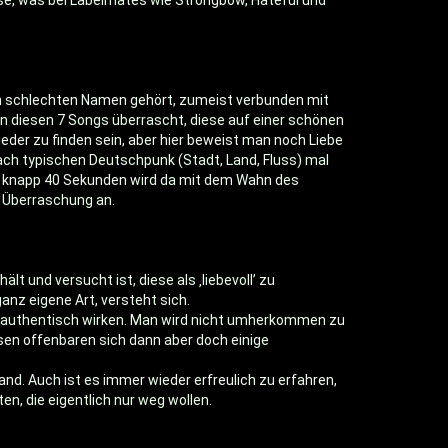
se, was bei Labelmates wie Strongbow, Hateful und
an schlechten Namen gehört, zumeist verbunden mit
n diesen 7 Songs überrascht, diese auf einer schönen
eder zu finden sein, aber hier beweist man noch Liebe
ach typischen Deutschpunk (Stadt, Land, Fluss) mal
 In knapp 40 Sekunden wird da mit dem Wahn des
r Überraschung an.
nd versucht ist, diese als ‚liebevoll’ zu
ganz eigene Art, versteht sich.
hr authentisch wirken. Man wird nicht umherkommen zu
en offenbaren sich dann aber doch einige
nd. Auch ist es immer wieder erfreulich zu erfahren,
en, die eigentlich nur weg wollen.