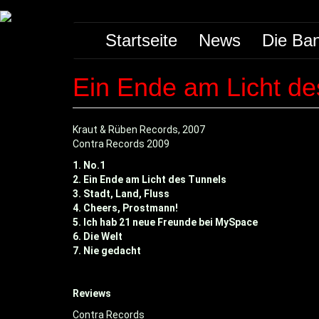
Direkt
Main
zum
Startseite
News
Die Ba
Inhalt
navigation
Ein Ende am Licht des
CD-
Kraut & Rüben Records, 2007
Cover/Bild
Contra Records 2009
usw.
1. No.1
2. Ein Ende am Licht des Tunnels
3. Stadt, Land, Fluss
4. Cheers, Prostmann!
5. Ich hab 21 neue Freunde bei MySpace
6. Die Welt
7. Nie gedacht
Reviews
Contra Records