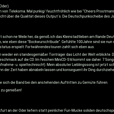
(Oder).
n von Telekoma. Mal punkig/ feuchtfröhlich wie bei "Cheers Prostmann"
nicht über die Qualität dieses Output´s. Die Deutschpunkscheibe des Ja
 ist schon ne Weile her, da genoß ich das Kleinstadtleben am Rande De
n, wie eben diese "Bockwurschtbude". Gefühlte 100Jahre sind sie nun
tatus erspielt. Fortwährendestouren zahlt sich eben aus.
h wieder ein standesgemäßer Tonträger das Licht der Welt erblickte. 
geschmack auf die CD. Im feschen MiniCD-Stil kommt sie daher. 7 Son
fnahme- u. spieltechnisch!). Mein absoluter Lieblingssong ist jetzt s
hn der Zeit haben abnabeln lassen und konseguent ihr Ding durchziehe
e sich die Band bei den anstehenden Auftritten zu Gemüte führen.
P zu genießen!
urt an der Oder liefern statt peinlicher Fun-Mucke soliden deutsc