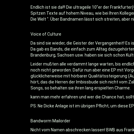
Endlich ist sie da!!! Die ultrageile 10"er der Frankfurter
Spitzen Texte auf hohem Niveau, wie bei Ihren Kollege
Die Welt ". Über Bandnamen lässt sich streiten, aber 
Voice of Culture
Da sind sie wieder, die Geister der Vergangenheit! Es
Da gab es Bands, die einfach zum Alltag dazugehörte
Brandenburg, Sachsen usw. haben sie sich schon Kults
Leider mußten alle verdammt lange warten, bis endlic
noch nicht geworden. Dafür nun aber eine EP mit Vor
glücklicherweise mit hörbarer Qualitätssteigerung (Au
hört, das die Herren der Imbissbude sich nicht vom Za
Songs, so behalten sie ihren lang erspielten Charme.
kann man mehr erfahren und wer die Chance hat, sollt
PS: Ne Dicke Anlage ist im übrigen Pflicht, um diese E
Bandworm Mailorder
Nicht vom Namen abschrecken lassen! BWB aus Frankf