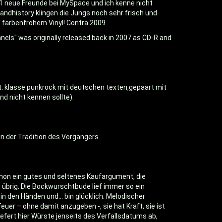
1 neue Freunde bei MySpace und ich kenne nicht
 Bandhistory klingen die Jungs noch sehr frisch und
f farbenfrohem Vinyl! Contra 2009
nnels" was originally released back in 2007 as CD-R and
cht. klasse punkrock mit deutschen texten,gepaart mit
d nicht kennen sollte).
 der Tradition des Vorgängers...
schon ein gutes und seltenes Kaufargument, die
 übrig. Die Bockwurschtbude lief immer so ein
 in den Händen und… bin glücklich. Melodischer
er – ohne damit anzugeben -, sie hat Kraft, sie ist
liefert hier Würste jenseits des Verfallsdatums ab,