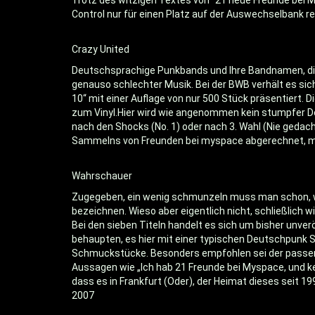
Trotz des witzigen Textes von "21 neue Freunde bei
Control nur für einen Platz auf der Auswechselbank re
Crazy United
Deutschsprachige Punkbands und Ihre Bandnamen, die
genauso schlechter Musik. Bei der BWB verhält es si
10“ mit einer Auflage von nur 500 Stück präsentiert.
zum Vinyl.Hier wird wie angenommen kein stumpfer Deu
nach den Shocks (No. 1) oder nach 3. Wahl (Nie gedac
Sammelns von Freunden bei myspace abgerechnet, mit 
Wahrschauer
Zugegeben, ein wenig schmunzeln muss man schon, wen
bezeichnen. Wieso aber eigentlich nicht, schließlich wir
Bei den sieben Titeln handelt es sich um bisher unv
behaupten, es hier mit einer typischen Deutschpunk 
Schmuckstücke. Besonders empfohlen sei der passend
Aussagen wie „Ich hab 21 Freunde bei Myspace, und ke
dass es in Frankfurt (Oder), der Heimat dieses seit 1
VÖ/Erscheinungsdatum
2007