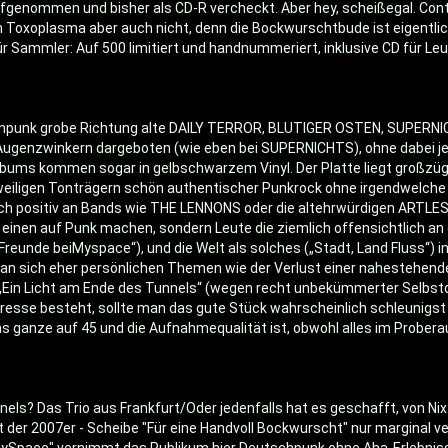
enommen und bisher als CD-R vercheckt. Aber hey, scheißegal. Contra
an Toxoplasma aber auch nicht, denn die Bockwurschtbude ist eigentlic
ür Sammler: Auf 500 limitiert und handnummeriert, inklusive CD für Leu
enpunk grobe Richtung alte DAILY TERROR, BLUTIGER OSTEN, SUPERNI
Augenzwinkern dargeboten (wie eben bei SUPERNICHTS), ohne dabei jed
Albums kommen sogar in gelbschwarzem Vinyl. Der Platte liegt großzü
en jeweiligen Tonträgern schön authentischer Punkrock ohne irgendwelc
h positiv an Bands wie THE LENNONS oder die altehrwürdigen ARTLESS. 
einen auf Punk machen, sondern Leute die ziemlich offensichtlich an
unde beiMyspace“), und die Welt als solches („Stadt, Land Fluss“) in
an sich eher persönlichen Themen wie der Verlust einer nahestehen
s „Ein Licht am Ende des Tunnels“ (wegen recht unbekümmerter Selbstd
resse besteht, sollte man das gute Stück wahrscheinlich schleunigst (
as ganze auf 45 und die Aufnahmequalität ist, obwohl alles im Probe
nels? Das Trio aus Frankfurt/Oder jedenfalls hat es geschafft, von N
it der 2007er - Scheibe "Für eine Handvoll Bockwurscht" nur marginal v