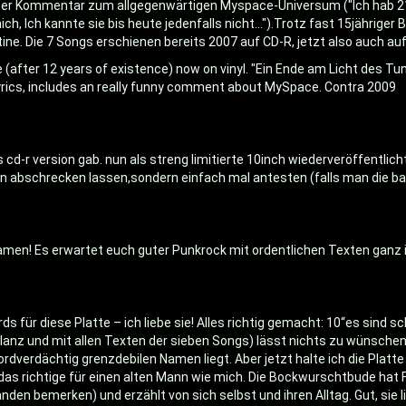
ziger Kommentar zum allgegenwärtigen Myspace-Universum ("Ich hab 2
h, Ich kannte sie bis heute jedenfalls nicht...").Trotz fast 15jähriger
tine. Die 7 Songs erschienen bereits 2007 auf CD-R, jetzt also auch au
(after 12 years of existence) now on vinyl. "Ein Ende am Licht des Tu
yrics, includes an really funny comment about MySpace. Contra 2009
s cd-r version gab. nun als streng limitierte 10inch wiederveröffentli
abschrecken lassen,sondern einfach mal antesten (falls man die ban
en! Es erwartet euch guter Punkrock mit ordentlichen Texten ganz in
für diese Platte – ich liebe sie! Alles richtig gemacht: 10“es sind 
lanz und mit allen Texten der sieben Songs) lässt nichts zu wünschen
rdverdächtig grenzdebilen Namen liegt. Aber jetzt halte ich die Platte
s richtige für einen alten Mann wie mich. Die Bockwurschtbude hat Feu
anden bemerken) und erzählt von sich selbst und ihren Alltag. Gut, sie 