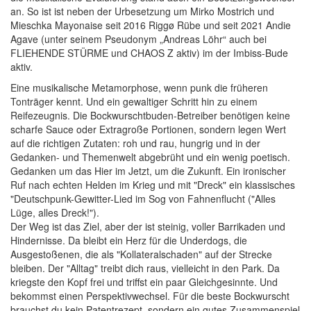
an. So ist ist neben der Urbesetzung um Mirko Mostrich und
Mieschka Mayonaise seit 2016 Riggø Rübe und seit 2021 Andie
Agave (unter seinem Pseudonym „Andreas Löhr“ auch bei
FLIEHENDE STÜRME und CHAOS Z aktiv) im der Imbiss-Bude
aktiv.
Eine musikalische Metamorphose, wenn punk die früheren
Tonträger kennt. Und ein gewaltiger Schritt hin zu einem
Reifezeugnis. Die Bockwurschtbuden-Betreiber benötigen keine
scharfe Sauce oder Extragroße Portionen, sondern legen Wert
auf die richtigen Zutaten: roh und rau, hungrig und in der
Gedanken- und Themenwelt abgebrüht und ein wenig poetisch.
Gedanken um das Hier im Jetzt, um die Zukunft. Ein ironischer
Ruf nach echten Helden im Krieg und mit "Dreck" ein klassisches
"Deutschpunk-Gewitter-Lied im Sog von Fahnenflucht ("Alles
Lüge, alles Dreck!").
Der Weg ist das Ziel, aber der ist steinig, voller Barrikaden und
Hindernisse. Da bleibt ein Herz für die Underdogs, die
Ausgestoßenen, die als "Kollateralschaden" auf der Strecke
bleiben. Der "Alltag" treibt dich raus, vielleicht in den Park. Da
kriegste den Kopf frei und triffst ein paar Gleichgesinnte. Und
bekommst einen Perspektivwechsel. Für die beste Bockwurscht
brauchst du kein Patentrezept, sondern ein gutes Zusammenspiel