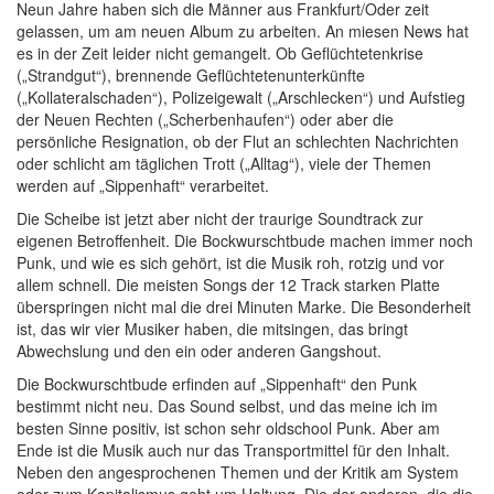
Neun Jahre haben sich die Männer aus Frankfurt/Oder zeit
gelassen, um am neuen Album zu arbeiten. An miesen News hat
es in der Zeit leider nicht gemangelt. Ob Geflüchtetenkrise
(„Strandgut“), brennende Geflüchtetenunterkünfte
(„Kollateralschaden“), Polizeigewalt („Arschlecken“) und Aufstieg
der Neuen Rechten („Scherbenhaufen“) oder aber die
persönliche Resignation, ob der Flut an schlechten Nachrichten
oder schlicht am täglichen Trott („Alltag“), viele der Themen
werden auf „Sippenhaft“ verarbeitet.
Die Scheibe ist jetzt aber nicht der traurige Soundtrack zur
eigenen Betroffenheit. Die Bockwurschtbude machen immer noch
Punk, und wie es sich gehört, ist die Musik roh, rotzig und vor
allem schnell. Die meisten Songs der 12 Track starken Platte
überspringen nicht mal die drei Minuten Marke. Die Besonderheit
ist, das wir vier Musiker haben, die mitsingen, das bringt
Abwechslung und den ein oder anderen Gangshout.
Die Bockwurschtbude erfinden auf „Sippenhaft“ den Punk
bestimmt nicht neu. Das Sound selbst, und das meine ich im
besten Sinne positiv, ist schon sehr oldschool Punk. Aber am
Ende ist die Musik auch nur das Transportmittel für den Inhalt.
Neben den angesprochenen Themen und der Kritik am System