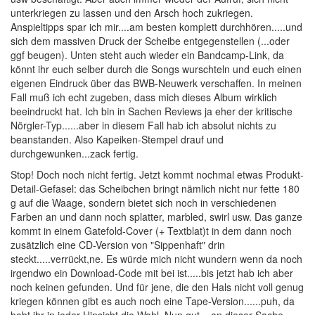
unterkriegen zu lassen und den Arsch hoch zukriegen.
Anspieltipps spar ich mir....am besten komplett durchhören.....und
sich dem massiven Druck der Scheibe entgegenstellen (...oder
ggf beugen). Unten steht auch wieder ein Bandcamp-Link, da
könnt ihr euch selber durch die Songs wurschteln und euch einen
eigenen Eindruck über das BWB-Neuwerk verschaffen. In meinen
Fall muß ich echt zugeben, dass mich dieses Album wirklich
beeindruckt hat. Ich bin in Sachen Reviews ja eher der kritische
Nörgler-Typ......aber in diesem Fall hab ich absolut nichts zu
beanstanden. Also Kapeiken-Stempel drauf und
durchgewunken...zack fertig.
Stop! Doch noch nicht fertig. Jetzt kommt nochmal etwas Produkt-
Detail-Gefasel: das Scheibchen bringt nämlich nicht nur fette 180
g auf die Waage, sondern bietet sich noch in verschiedenen
Farben an und dann noch splatter, marbled, swirl usw. Das ganze
kommt in einem Gatefold-Cover (+ Textblat)t in dem dann noch
zusätzlich eine CD-Version von "Sippenhaft" drin
steckt.....verrückt,ne. Es würde mich nicht wundern wenn da noch
irgendwo ein Download-Code mit bei ist.....bis jetzt hab ich aber
noch keinen gefunden. Und für jene, die den Hals nicht voll genug
kriegen können gibt es auch noch eine Tape-Version......puh, da