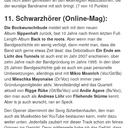
das nicht allein gemessen an den widerlegten Assoziationen, die
der wurstige Bandname mit sich bringt. (7 von 10 Punkte)
11. Schwarzhörer (Online-Mag):
Die Bockwurschtbude
meldet sich mit dem neuen
Album
Sippenhaft
zurück, fast 10 Jahre nach ihrem letzten Full-
Length-Album
Back to the roots
. Aber wenn man die
Bandgeschichte ein wenig verfolgt, dann merkt man, dass die
Band sich gerne etwas Zeit lässt: das Debütalbum
Ein Ende am
Licht des Tunnels
ist auch erst im Jahr 2007 erschienen, über
zehn Jahre nach der Bandgründung im Jahre 1995. In den über
25 Jahren Bandgeschichte gab es auch ein paar personelle
Umbesetzungen, allerdings sind mit
Mikro Mostrich
(Voc/Git/Bs)
und
Mieschka Mayonaise
(Dr/Voc) noch immer zwei
Gründungsmitglieder aktiv. Vervollständigt wird das Quartett
aktuell von
Riggø Rübe
(Git/Bs/Voc) und
Andie Agave
(Bs/Voc),
den man auch als
Andreas Löhr
von
Fliehende Stürme
kennt.
Aber is ja auch wurscht, ran an Speck
Den Opener übernimmt der Song
Scherbenhaufen
, den man
auch als Musikvideo bei YouTube bestaunen kann, mehr dazu
weiter unten. Jedenfalls zaubert mir dieser Track schon ein feines
Grinsen ins Gesicht. Denn mittlerweile habe ich das Gefühl, dass