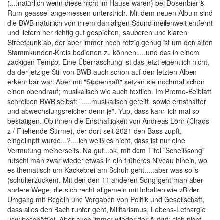
(....natürlich wenn diese nicht im Hause waren) bei Dosenbier &
Rum-geassel angemessen unterstrich. Mit dem neuen Album sind
die BWB natürlich von ihrem damaligen Sound meilenweit entfernt
und liefern her richtig gut gespielten, sauberen und klaren
Streetpunk ab, der aber immer noch rotzig genug ist um den alten
Stammkunden-Kreis bedienen zu können.....und das in einem
zackigen Tempo. Eine Überraschung ist das jetzt eigentlich nicht,
da der jetzige Stil von BWB auch schon auf den letzten Alben
erkennbar war. Aber mit "Sippenhaft" setzen sie nochmal schön
einen obendrauf; musikalisch wie auch textlich. Im Promo-Beiblatt
schreiben BWB selbst: ".....musikalisch gereift, sowie ernsthafter
und abwechslungsreicher denn je". Yup, dass kann ich mal so
bestätigen. Ob ihnen die Ensthaftigkeit von Andreas Löhr (Chaos
z / Fliehende Sürme), der dort seit 2021 den Bass zupft,
eingeimpft wurde...?....ich weiß es nicht, dass ist nur eine
Vermutung meinerseits. Na gut...ok, mit dem Titel "Scheißsong"
rutscht man zwar wieder etwas in ein früheres Niveau hinein, wo
es thematisch um Kackebrei am Schuh geht.....aber was solls
(schulterzucken). Mit den den 11 anderen Song geht man aber
andere Wege, die sich recht allgemein mit Inhalten wie zB der
Umgang mit Regeln und Vorgaben von Politik und Gesellschaft,
dass alles den Bach runter geht, Militarismus, Lebens-Lethargie
usw beschäftigt. Aber auch immer wieder der Aufruf; sich nicht