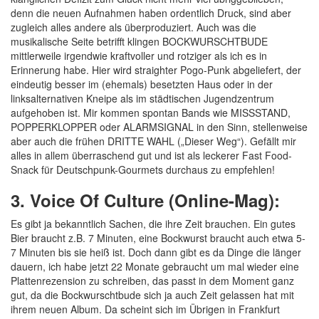
denn die neuen Aufnahmen haben ordentlich Druck, sind aber
zugleich alles andere als überproduziert. Auch was die
musikalische Seite betrifft klingen BOCKWURSCHTBUDE
mittlerweile irgendwie kraftvoller und rotziger als ich es in
Erinnerung habe. Hier wird straighter Pogo-Punk abgeliefert, der
eindeutig besser im (ehemals) besetzten Haus oder in der
linksalternativen Kneipe als im städtischen Jugendzentrum
aufgehoben ist. Mir kommen spontan Bands wie MISSSTAND,
POPPERKLOPPER oder ALARMSIGNAL in den Sinn, stellenweise
aber auch die frühen DRITTE WAHL („Dieser Weg“). Gefällt mir
alles in allem überraschend gut und ist als leckerer Fast Food-
Snack für Deutschpunk-Gourmets durchaus zu empfehlen!
3. Voice Of Culture (Online-Mag):
Es gibt ja bekanntlich Sachen, die ihre Zeit brauchen. Ein gutes
Bier braucht z.B. 7 Minuten, eine Bockwurst braucht auch etwa 5-
7 Minuten bis sie heiß ist. Doch dann gibt es da Dinge die länger
dauern, ich habe jetzt 22 Monate gebraucht um mal wieder eine
Plattenrezension zu schreiben, das passt in dem Moment ganz
gut, da die Bockwurschtbude sich ja auch Zeit gelassen hat mit
ihrem neuen Album. Da scheint sich im Übrigen in Frankfurt