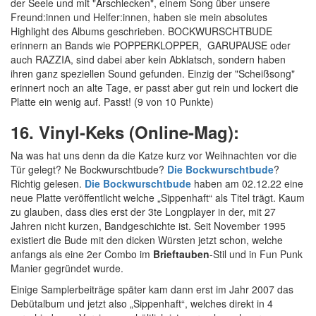
der Seele und mit "Arschlecken", einem Song über unsere
Freund:innen und Helfer:innen, haben sie mein absolutes
Highlight des Albums geschrieben. BOCKWURSCHTBUDE
erinnern an Bands wie POPPERKLOPPER, GARUPAUSE oder
auch RAZZIA, sind dabei aber kein Abklatsch, sondern haben
ihren ganz speziellen Sound gefunden. Einzig der "Scheißsong"
erinnert noch an alte Tage, er passt aber gut rein und lockert die
Platte ein wenig auf. Passt! (9 von 10 Punkte)
16. Vinyl-Keks (Online-Mag):
Na was hat uns denn da die Katze kurz vor Weihnachten vor die
Tür gelegt? Ne Bockwurschtbude?
Die Bockwurschtbude
?
Richtig gelesen.
Die Bockwurschtbude
haben am 02.12.22 eine
neue Platte veröffentlicht welche „Sippenhaft“ als Titel trägt. Kaum
zu glauben, dass dies erst der 3te Longplayer in der, mit 27
Jahren nicht kurzen, Bandgeschichte ist. Seit November 1995
existiert die Bude mit den dicken Würsten jetzt schon, welche
anfangs als eine 2er Combo im
Brieftauben
-Stil und in Fun Punk
Manier gegründet wurde.
Einige Samplerbeiträge später kam dann erst im Jahr 2007 das
Debütalbum und jetzt also „Sippenhaft“, welches direkt in 4