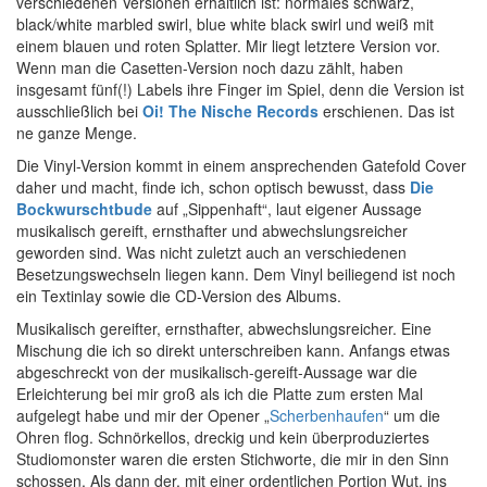
verschiedenen Versionen erhältlich ist: normales schwarz,
black/white marbled swirl, blue white black swirl und weiß mit
einem blauen und roten Splatter. Mir liegt letztere Version vor.
Wenn man die Casetten-Version noch dazu zählt, haben
insgesamt fünf(!) Labels ihre Finger im Spiel, denn die Version ist
ausschließlich bei
Oi! The Nische Records
erschienen. Das ist
ne ganze Menge.
Die Vinyl-Version kommt in einem ansprechenden Gatefold Cover
daher und macht, finde ich, schon optisch bewusst, dass
Die
Bockwurschtbude
auf „Sippenhaft“, laut eigener Aussage
musikalisch gereift, ernsthafter und abwechslungsreicher
geworden sind. Was nicht zuletzt auch an verschiedenen
Besetzungswechseln liegen kann. Dem Vinyl beiliegend ist noch
ein Textinlay sowie die CD-Version des Albums.
Musikalisch gereifter, ernsthafter, abwechslungsreicher. Eine
Mischung die ich so direkt unterschreiben kann. Anfangs etwas
abgeschreckt von der musikalisch-gereift-Aussage war die
Erleichterung bei mir groß als ich die Platte zum ersten Mal
aufgelegt habe und mir der Opener „
Scherbenhaufen
“ um die
Ohren flog. Schnörkellos, dreckig und kein überproduziertes
Studiomonster waren die ersten Stichworte, die mir in den Sinn
schossen. Als dann der, mit einer ordentlichen Portion Wut, ins