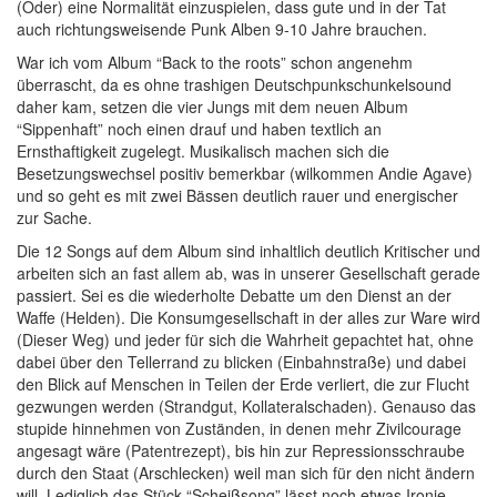
(Oder) eine Normalität einzuspielen, dass gute und in der Tat
auch richtungsweisende Punk Alben 9-10 Jahre brauchen.
War ich vom Album “Back to the roots” schon angenehm
überrascht, da es ohne trashigen Deutschpunkschunkelsound
daher kam, setzen die vier Jungs mit dem neuen Album
“Sippenhaft” noch einen drauf und haben textlich an
Ernsthaftigkeit zugelegt. Musikalisch machen sich die
Besetzungswechsel positiv bemerkbar (wilkommen Andie Agave)
und so geht es mit zwei Bässen deutlich rauer und energischer
zur Sache.
Die 12 Songs auf dem Album sind inhaltlich deutlich Kritischer und
arbeiten sich an fast allem ab, was in unserer Gesellschaft gerade
passiert. Sei es die wiederholte Debatte um den Dienst an der
Waffe (Helden). Die Konsumgesellschaft in der alles zur Ware wird
(Dieser Weg) und jeder für sich die Wahrheit gepachtet hat, ohne
dabei über den Tellerrand zu blicken (Einbahnstraße) und dabei
den Blick auf Menschen in Teilen der Erde verliert, die zur Flucht
gezwungen werden (Strandgut, Kollateralschaden). Genauso das
stupide hinnehmen von Zuständen, in denen mehr Zivilcourage
angesagt wäre (Patentrezept), bis hin zur Repressionsschraube
durch den Staat (Arschlecken) weil man sich für den nicht ändern
will. Lediglich das Stück “Scheißsong” lässt noch etwas Ironie