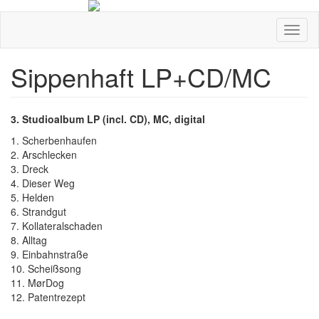
Direkt
zum
Navig
Inhalt
aktivi
Sippenhaft LP+CD/MC
CD-
3. Studioalbum LP (incl. CD), MC, digital
Cover/Bild
1. Scherbenhaufen
usw.
2. Arschlecken
3. Dreck
4. Dieser Weg
5. Helden
6. Strandgut
7. Kollateralschaden
8. Alltag
9. Einbahnstraße
10. Scheißsong
11. MørDog
12. Patentrezept