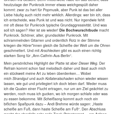
heutzutage der Punkrock immer etwas weichgespült daher
kommt: zwar zu hart für Popmusik, aber Punk ist das bei aller
Liebe häufig auch nicht mehr wirklich. Allerdings: wer bin ich, dass
ich entscheide, was Punk ist und was nicht. Nur irgendwie fehlt
mir oft diese für Punkrock typische Grundaggressivität. Und was
soll ich sagen? Hier ist sie wieder!
Die Bochwurschtbude
macht
Punkrock. Schöner, alter, grundsolider Punkrock. Mit
schrammelnden Gitarren und ordentlich Rotz in der Stimme
kriegen die Hörer*innen gleich die Scheiße der Welt um die Ohren
geschmettert. Und mit
Arschlecken
gibt es auch einen richtig
starken Song für „Ann-Cathrin-Aus-Berlin“.
Mein persönliches Highlight der Platte ist aber
Dieser Weg
. Der
Refrain kommt schon fast melodisch daher und lässt auch mich
ein stückweit meine Art zu leben überdenken… Wobei
mich
Strandgut
und auch
Kollateralschaden
schon wieder wissen
lassen, wie gut und privilegiert ich doch leben darf. Weder muss
ich die Qualen einer Flucht ertragen, nur um am Ziel geächtet zu
werden, noch muss ich gucken, wo ich morgen schlafe oder was
zu essen bekomme. Mit
Scheißsong
kommt auch noch ein
bißchen Spaßpunk dazu – Andi Brehme würde sagen: „Haste
scheiße am Fuß, dann haste Scheiße am Fuß“. Den Abschluss