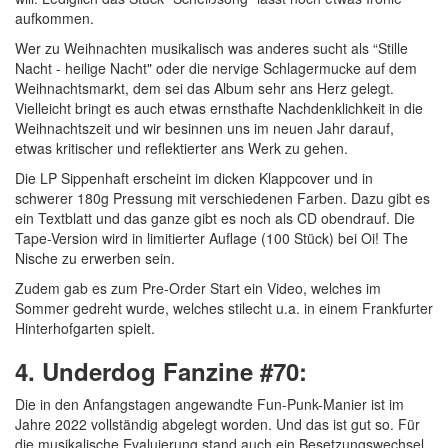
aufkommen.
Wer zu Weihnachten musikalisch was anderes sucht als “Stille
Nacht - heilige Nacht" oder die nervige Schlagermucke auf dem
Weihnachtsmarkt, dem sei das Album sehr ans Herz gelegt.
Vielleicht bringt es auch etwas ernsthafte Nachdenklichkeit in die
Weihnachtszeit und wir besinnen uns im neuen Jahr darauf,
etwas kritischer und reflektierter ans Werk zu gehen.
Die LP Sippenhaft erscheint im dicken Klappcover und in
schwerer 180g Pressung mit verschiedenen Farben. Dazu gibt es
ein Textblatt und das ganze gibt es noch als CD obendrauf. Die
Tape-Version wird in limitierter Auflage (100 Stück) bei Oi! The
Nische zu erwerben sein.
Zudem gab es zum Pre-Order Start ein Video, welches im
Sommer gedreht wurde, welches stilecht u.a. in einem Frankfurter
Hinterhofgarten spielt.
4. Underdog Fanzine #70:
Die in den Anfangstagen angewandte Fun-Punk-Manier ist im
Jahre 2022 vollständig abgelegt worden. Und das ist gut so. Für
die musikalische Evaluierung stand auch ein Besetzungswechsel