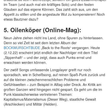
im Team (und auch mal ein kräftiges Solo) und den festen
Glauben auf das eigene Können. Das zahlt sich aus, um den
Appetit zu stillen und die angestaute Wut zu kompensieren! Noch
etwas Bautzner dazu?
5. Oilenköper (Online-Mag):
Neun Jahre ziehen nicht ins Land, ohne Spuren zu hinterlassen.
Denn so viel Zeit ist seit dem letzten Album der
BOCKWURSCHTBUDE
„Back to the Roots“ vergangen. Heute
(2.12.22) erscheint jetzt endlich der Nachfolger mit dem Titel
„Sippenhaft“ – und der zeigt, dass auch Punks ernst und
erwachsen werden können.
Der zwölf Songs umfassende Longplayer greift nur noch
sporadisch, wie in Scheißsong, auf reinen Spaß-Punk zurück und
auf die kleinen zwischenmenschlichen Probleme und
Gefühlswelten – zum Beispiel in Alltag oder Dreck. An Kritik am
großen Ganzen wird hingegen nicht gespart. Es geht um die im
Punk klassischerweise vertretenen Themen:
Kapitalismus/Materialismus (Dieser Weg), staatliche Gewalt
(Arschlecken) und Militär (Helden).