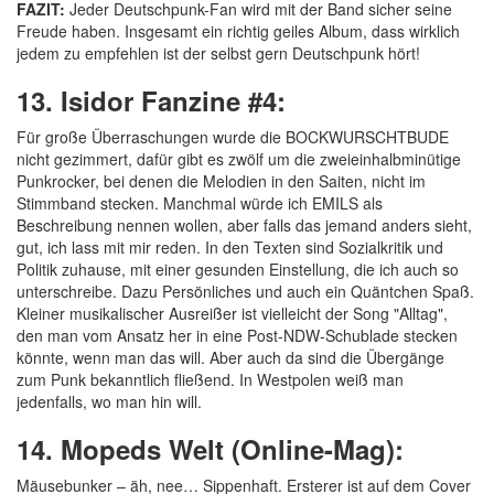
FAZIT:
Jeder Deutschpunk-Fan wird mit der Band sicher seine
Freude haben. Insgesamt ein richtig geiles Album, dass wirklich
jedem zu empfehlen ist der selbst gern Deutschpunk hört!
13. Isidor Fanzine #4:
Für große Überraschungen wurde die BOCKWURSCHTBUDE
nicht gezimmert, dafür gibt es zwölf um die zweieinhalbminütige
Punkrocker, bei denen die Melodien in den Saiten, nicht im
Stimmband stecken. Manchmal würde ich EMILS als
Beschreibung nennen wollen, aber falls das jemand anders sieht,
gut, ich lass mit mir reden. In den Texten sind Sozialkritik und
Politik zuhause, mit einer gesunden Einstellung, die ich auch so
unterschreibe. Dazu Persönliches und auch ein Quäntchen Spaß.
Kleiner musikalischer Ausreißer ist vielleicht der Song "Alltag",
den man vom Ansatz her in eine Post-NDW-Schublade stecken
könnte, wenn man das will. Aber auch da sind die Übergänge
zum Punk bekanntlich fließend. In Westpolen weiß man
jedenfalls, wo man hin will.
14. Mopeds Welt (Online-Mag):
Mäusebunker – äh, nee… Sippenhaft. Ersterer ist auf dem Cover