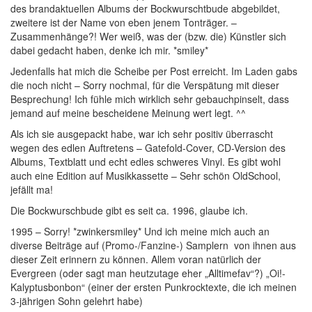
des brandaktuellen Albums der Bockwurschtbude abgebildet,
zweitere ist der Name von eben jenem Tonträger. –
Zusammenhänge?! Wer weiß, was der (bzw. die) Künstler sich
dabei gedacht haben, denke ich mir. *smiley*
Jedenfalls hat mich die Scheibe per Post erreicht. Im Laden gabs
die noch nicht – Sorry nochmal, für die Verspätung mit dieser
Besprechung! Ich fühle mich wirklich sehr gebauchpinselt, dass
jemand auf meine bescheidene Meinung wert legt. ^^
Als ich sie ausgepackt habe, war ich sehr positiv überrascht
wegen des edlen Auftretens – Gatefold-Cover, CD-Version des
Albums, Textblatt und echt edles schweres Vinyl. Es gibt wohl
auch eine Edition auf Musikkassette – Sehr schön OldSchool,
jefällt ma!
Die Bockwurschbude gibt es seit ca. 1996, glaube ich.
1995 – Sorry! *zwinkersmiley* Und ich meine mich auch an
diverse Beiträge auf (Promo-/Fanzine-) Samplern von ihnen aus
dieser Zeit erinnern zu können. Allem voran natürlich der
Evergreen (oder sagt man heutzutage eher „Alltimefav“?) „Oi!-
Kalyptusbonbon“ (einer der ersten Punkrocktexte, die ich meinen
3-jährigen Sohn gelehrt habe)