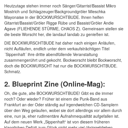
Heutzutage stehen immer noch Sänger/Gitarrist/Bassist Mikro
Mostrich und Schlagzeuger/Backgroundgröler Mieschka
Mayonaise in der BOCKWURSCHTBUDE. Ihnen helfen
Gitarrist/Bassist/Gröler Riggø Rübe und Bassist/Gröler Andie
Agave (FLIEHENDE STÜRME, CHAOS Z). Gemeinsam stellen sie
die beste Worscht her, die landauf landab zu genießen ist.
DIE BOCKWURSCHTBUDE hat daher nach einigen Anläufen,
nicht Aufläufen, endlich unter dem verkaufsträchtigen Titel
´Sippenhaft´ ihre dritte abendfüllende Veranstaltung
zusammengerührt und gekocht. Bockworscht bleibt Bockworscht,
doch die BOCKWURSCHT hat nur die BOCKWURSCHTBUDE.
Schmatz.
2. Blueprint Zine (Online-Mag):
Oh, die gute, alte BOCKWURSCHTBUDE! Gibt es die immer
noch? Oder wieder? Früher ist einem die Punk-Band aus
Frankfurt an der Oder ständig auf irgendwelchen CD-Samplern
über den Weg gelaufen, wobei sie dort allerdings vor allem durch
eine, nun ja, eher rudimentäre Aufnahmequalität aufgefallen ist.
Auf dem neuen Werk „Sippenhaft“ ist von diesem früheren
klanglichen Defizit zum Glück nicht mehr viel übriggeblieben,