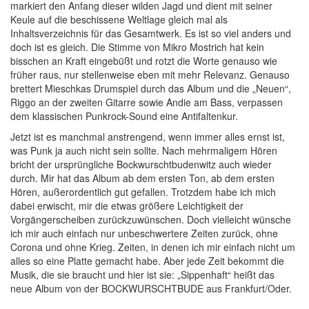
markiert den Anfang dieser wilden Jagd und dient mit seiner
Keule auf die beschissene Weltlage gleich mal als
Inhaltsverzeichnis für das Gesamtwerk. Es ist so viel anders und
doch ist es gleich. Die Stimme von Mikro Mostrich hat kein
bisschen an Kraft eingebüßt und rotzt die Worte genauso wie
früher raus, nur stellenweise eben mit mehr Relevanz. Genauso
brettert Mieschkas Drumspiel durch das Album und die „Neuen“,
Riggo an der zweiten Gitarre sowie Andie am Bass, verpassen
dem klassischen Punkrock-Sound eine Antifaltenkur.
Jetzt ist es manchmal anstrengend, wenn immer alles ernst ist,
was Punk ja auch nicht sein sollte. Nach mehrmaligem Hören
bricht der ursprüngliche Bockwurschtbudenwitz auch wieder
durch. Mir hat das Album ab dem ersten Ton, ab dem ersten
Hören, außerordentlich gut gefallen. Trotzdem habe ich mich
dabei erwischt, mir die etwas größere Leichtigkeit der
Vorgängerscheiben zurückzuwünschen. Doch vielleicht wünsche
ich mir auch einfach nur unbeschwertere Zeiten zurück, ohne
Corona und ohne Krieg. Zeiten, in denen ich mir einfach nicht um
alles so eine Platte gemacht habe. Aber jede Zeit bekommt die
Musik, die sie braucht und hier ist sie: „Sippenhaft“ heißt das
neue Album von der BOCKWURSCHTBUDE aus Frankfurt/Oder.