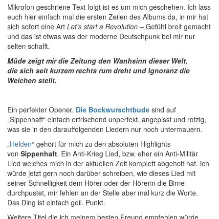
Mikrofon geschriene Text folgt ist es um mich geschehen. Ich lass
euch hier einfach mal die ersten Zeilen des Albums da, in mir hat
sich sofort eine Art
Let’s start a Revolution –
Gefühl breit gemacht
und das ist etwas was der moderne Deutschpunk bei mir nur
selten schafft.
Müde zeigt mir die Zeitung den Wanhsinn dieser Welt,
die sich seit kurzem rechts rum dreht und Ignoranz die
Weichen stellt.
Ein perfekter Opener.
Die Bockwurschtbude
sind auf
„Sippenhaft“ einfach erfrischend unperfekt, angepisst und rotzig,
was sie in den darauffolgenden Liedern nur noch untermauern.
„
Helden
“ gehört für mich zu den absoluten Highlights
von
Sippenhaft
. Ein Anti-Krieg Lied, bzw. eher ein Anti-Militär
Lied welches mich in der aktuellen Zeit komplett abgeholt hat. Ich
würde jetzt gern noch darüber schreiben, wie dieses Lied mit
seiner Schnelligkeit dem Hörer oder der Hörerin die Birne
durchpustet, mir fehlen an der Stelle aber mal kurz die Worte.
Das Ding ist einfach geil. Punkt.
Weitere Titel die ich meinem besten Freund empfehlen würde