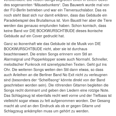
des sogenannten “Mäusebunkers“. Das Bauwerk wurde mal von
der FU-Berlin betrieben und war ein Tierversuchslabor. Das es
noch steht lässt sich nur damit erklären, dass das Gebäude ein
Paradebeispiel des Brutalismus ist. Vom Baustil her aber die Tiere
werden das genauso empfunden haben. Schon komisch, dass
keine Band vor DIE BOCKWURSCHTBUDE dieses ikonische
Gebäude auf ein Cover gedruckt hat.
Ganz so ikonenhaft wie das Gebäude ist die Musik von DIE
BOCKWURSCHTBUDE nicht, aber sie ist durchaus
beachtenswert. Die ersten Songs erinnern vom Stil an
Alarmsignal und Popperklopper sowie auch Normahl. Schneller,
melodischer Punkrock mit szenetypischen Texten. Geht gut ins
Ohr. Die weiteren Songs weiten den Stil dann etwas, so dass
auch Anleihen an die Berliner Band No Exit nicht zu verleugnen
sind (besonders der “Scheißsong“ könnte direkt von der Band
geschrieben worden sein). Die röhrenden Gitarren begleiten die
Songs recht dominant und geben den Liedern eine rotzige Note.
Das Schlagzeug ist ebenfalls recht weit vorne und der Tiefbass ist
vielleicht sogar etwas zu fett aufgenommen worden. Der Gesang
macht ab und an den Eindruck als ob er gegen Gitarre und
Schlagzeug ankämpfen muss um gehört zu werden.