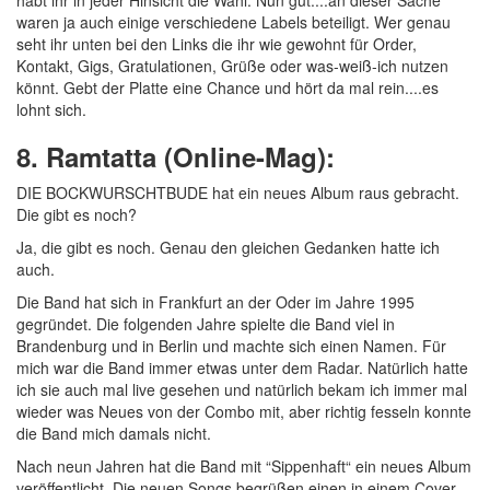
habt ihr in jeder Hinsicht die Wahl. Nun gut....an dieser Sache
waren ja auch einige verschiedene Labels beteiligt. Wer genau
seht ihr unten bei den Links die ihr wie gewohnt für Order,
Kontakt, Gigs, Gratulationen, Grüße oder was-weiß-ich nutzen
könnt. Gebt der Platte eine Chance und hört da mal rein....es
lohnt sich.
8. Ramtatta (Online-Mag):
DIE BOCKWURSCHTBUDE hat ein neues Album raus gebracht.
Die gibt es noch?
Ja, die gibt es noch. Genau den gleichen Gedanken hatte ich
auch.
Die Band hat sich in Frankfurt an der Oder im Jahre 1995
gegründet. Die folgenden Jahre spielte die Band viel in
Brandenburg und in Berlin und machte sich einen Namen. Für
mich war die Band immer etwas unter dem Radar. Natürlich hatte
ich sie auch mal live gesehen und natürlich bekam ich immer mal
wieder was Neues von der Combo mit, aber richtig fesseln konnte
die Band mich damals nicht.
Nach neun Jahren hat die Band mit “Sippenhaft“ ein neues Album
veröffentlicht. Die neuen Songs begrüßen einen in einem Cover