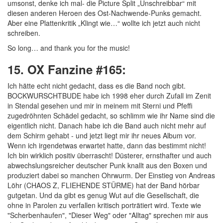
umsonst, denke ich mal- die Picture Split „Unschreibbar“ mit
diesen anderen Heroen des Ost-Nachwende-Punks gemacht.
Aber eine Plattenkritik „Klingt wie…“ wollte ich jetzt auch nicht
schreiben.
So long… and thank you for the music!
15. OX Fanzine #165:
Ich hätte echt nicht gedacht, dass es die Band noch gibt.
BOCKWURSCHTBUDE habe ich 1998 eher durch Zufall im Zenit
in Stendal gesehen und mir in meinem mit Sterni und Pfeffi
zugedröhnten Schädel gedacht, so schlimm wie ihr Name sind die
eigentlich nicht. Danach habe ich die Band auch nicht mehr auf
dem Schirm gehabt - und jetzt liegt mir ihr neues Album vor.
Wenn ich irgendetwas erwartet hatte, dann das bestimmt nicht!
Ich bin wirklich positiv überrascht! Düsterer, ernsthafter und auch
abwechslungsreicher deutscher Punk knallt aus den Boxen und
produziert dabei so manchen Ohrwurm. Der Einstieg von Andreas
Löhr (CHAOS Z, FLIEHENDE STÜRME) hat der Band hörbar
gutgetan. Und da gibt es genug Wut auf die Gesellschaft, die
ohne in Parolen zu verfallen kritisch porträtiert wird. Texte wie
"Scherbenhaufen", "Dieser Weg" oder "Alltag" sprechen mir aus