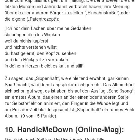
oder zum Kapitalismus geht um Haltung. Die der anderen, die die
letzten Monate und Jahre damit verbracht haben, ihre Meinung
über die aller anderen Bürger zu stellen („Einbahnstraße“) oder
die eigene („Patentrezept“):
„Ich hör dein Lachen über meine Gedanken
sie bringen dich ins Wanken
weil du nichts kapierst
und nichts verstehen willst
du hast gelernt, den Kopf zu senken
und dein Rückgrat zu verrenken
in deinem Herzen bleibt es kalt und still“
Zu sagen, das „Sippenhaft“, wie einleitend erwähnt, gar keinen
Spaß macht, wird dem Langspieler nicht gerecht. Das Album hört
sich schon gut weg, es ist aber, bis auf den Ausflug „Scheißsong“,
ein ernstes Album, das einen an der einen oder anderen Stelle
zur Selbstreflektion animiert, den Finger in die Wunde legt und
am Puls der Zeit bleit Insgesamt ist „Sippenthaft“ ein rundes Punk
Album. (9 von 15 Punkte)
10. HandleMeDown (Online-Mag):
Das riecht nach Saitling. Und Fun-Punk. Doch DIE