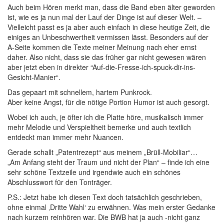
Auch beim Hören merkt man, dass die Band eben älter geworden
ist, wie es ja nun mal der Lauf der Dinge ist auf dieser Welt. –
Vielleicht passt es ja aber auch einfach in diese heutige Zeit, die
einiges an Unbeschwertheit vermissen lässt. Besonders auf der
A-Seite kommen die Texte meiner Meinung nach eher ernst
daher. Also nicht, dass sie das früher gar nicht gewesen wären
aber jetzt eben in direkter “Auf-die-Fresse-ich-spuck-dir-ins-
Gesicht-Manier“.
Das gepaart mit schnellem, hartem Punkrock.
Aber keine Angst, für die nötige Portion Humor ist auch gesorgt.
Wobei ich auch, je öfter ich die Platte höre, musikalisch immer
mehr Melodie und Verspieltheit bemerke und auch textlich
entdeckt man immer mehr Nuancen.
Gerade schallt „Patentrezept“ aus meinem „Brüll-Mobiliar“…
„Am Anfang steht der Traum und nicht der Plan“ – finde ich eine
sehr schöne Textzeile und irgendwie auch ein schönes
Abschlusswort für den Tonträger.
P.S.: Jetzt habe ich diesen Text doch tatsächlich geschrieben,
ohne einmal ‚Dritte Wahl‘ zu erwähnen. Was mein erster Gedanke
nach kurzem reinhören war. Die BWB hat ja auch -nicht ganz