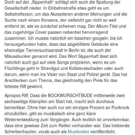
Doch auf der „Sippenhaft“ schlägt sich auch die Spaltung der
Gesellschaft nieder. In Einbahnstraße etwa geht es um
Selbstreflexion, um das Akzeptieren anderer Meinungen und die
Suche nach einem Konsens, der vielleicht gar nicht so weit
entfernt ist, wie es zunächst scheinen mag. Der Album-Titel und
das zugehörige Cover passen nebenbei hervorragend
zusammen. Ich musste natürlich ein bisschen googeln, bis ich
herausgefunden habe, dass das abgebildete Gebäude eine
ehemalige Tierversuchsanstalt in Berlin ist, die auch der
Mäusebunker genannt wird. Das Wort Sippenhaft lässt sich
natürlich auch gut auf viele Songs projizieren, wenn es um
Flüchtlinge geht in Strandgut und Kollateralschaden oder auch
darum, wenn man ins Visier von Staat und Polizei gerät. Das hat
Arschlecken zum Thema, das gleichzeitig den Preis für das
fetteste Riff gewinnt.
Apropos Riff: Dass die BOCKWURSCHTBUDE mittlerweile zwei
sechsseitige Klampfen am Start hat, macht sich durchaus
bemerkbar. Ohne hier auch nur ein einziges Prozent an Punkrock
einzubüßen, gibt es musikalisch eine ganz klare
Weiterentwicklung zum Vorgänger. Auch textlich ist unverkennbar,
dass eine gewisse Zeit zum Reifen vorhanden war. Das treibende
Scherbenhaufen, vorab auch als
Musikvideo
veröffentlicht,