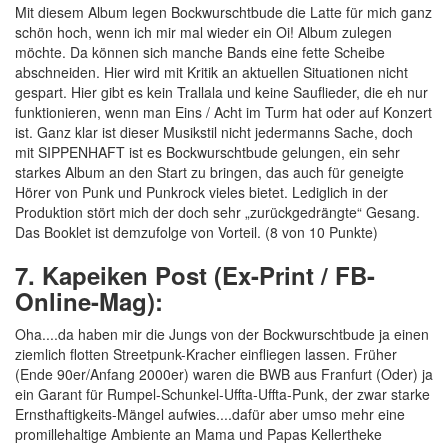
Mit diesem Album legen Bockwurschtbude die Latte für mich ganz
schön hoch, wenn ich mir mal wieder ein Oi! Album zulegen
möchte. Da können sich manche Bands eine fette Scheibe
abschneiden. Hier wird mit Kritik an aktuellen Situationen nicht
gespart. Hier gibt es kein Trallala und keine Sauflieder, die eh nur
funktionieren, wenn man Eins / Acht im Turm hat oder auf Konzert
ist. Ganz klar ist dieser Musikstil nicht jedermanns Sache, doch
mit SIPPENHAFT ist es Bockwurschtbude gelungen, ein sehr
starkes Album an den Start zu bringen, das auch für geneigte
Hörer von Punk und Punkrock vieles bietet. Lediglich in der
Produktion stört mich der doch sehr „zurückgedrängte“ Gesang.
Das Booklet ist demzufolge von Vorteil. (8 von 10 Punkte)
7. Kapeiken Post (Ex-Print / FB-
Online-Mag):
Oha....da haben mir die Jungs von der Bockwurschtbude ja einen
ziemlich flotten Streetpunk-Kracher einfliegen lassen. Früher
(Ende 90er/Anfang 2000er) waren die BWB aus Franfurt (Oder) ja
ein Garant für Rumpel-Schunkel-Uffta-Uffta-Punk, der zwar starke
Ernsthaftigkeits-Mängel aufwies....dafür aber umso mehr eine
promillehaltige Ambiente an Mama und Papas Kellertheke