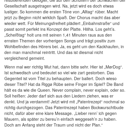
resultierenden Geldgier, die auf den Schultern der Schwachen der
Gesellschaft ausgetragen wird. Na, jetzt wird es doch etwas
lustiger. So kommen die ersten Töne von „Alltag“ rüber. Macht
jetzt zu Beginn nicht wirklich Spaß. Der Chorus macht das aber
wieder wett. Für Meinungsfreiheit plädiert „Einbahnstraße“ und
passt somit perfekt ins Konzept der Platte. Hiiiha. Los geht’s.
„Scheißtag“ holt uns mit seinen 1,41 Minuten raus aus den
ernsten Themen der vorherigen Songs und trägt positiv zum
Wohlbefinden des Hörers bei. Ja, es geht um den Kackhaufen, in
den man manchmal reintritt. Und das ist diesmal nicht
vergleichend gemeint.
Wenn mal wer richtig Wut hat, dann bitte sehr. Hier ist „MørDog“.
Ist schwedisch und bedeutet so viel wie zart gestorben. Das
Gegenteil ist vom Titel zu behaupten. Der ballert. Doch wieso
dieser Titel? Hat da Riggø Rübe seine Finger im Spiel? Die Band
hält es da wie die Queen. Never complain, never explain, oder so.
Soll heißen: Jeder darf sich aus den Liedern ziehen, was er
denkt. Und ja verdammt! Jetzt wird mit „Patentrezept“ nochmal so
richtig durchgezogen. Das Patentrezept haben Bockwurschtbude
nicht, dafür aber eine klare Message. „Lieber renn’ ich gegen
Mauern, als später zu bereu’n einfach weggeseh’n zu haben.
Doch am Anfang steht der Traum und nicht der Plan.“