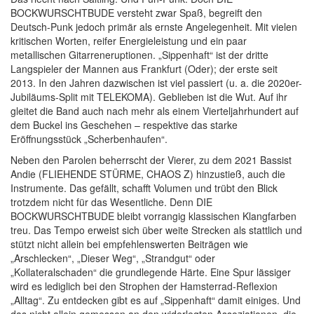
BOCKWURSCHTBUDE versteht zwar Spaß, begreift den
Deutsch-Punk jedoch primär als ernste Angelegenheit. Mit vielen
kritischen Worten, reifer Energieleistung und ein paar
metallischen Gitarreneruptionen. „Sippenhaft“ ist der dritte
Langspieler der Mannen aus Frankfurt (Oder); der erste seit
2013. In den Jahren dazwischen ist viel passiert (u. a. die 2020er-
Jubiläums-Split mit TELEKOMA). Geblieben ist die Wut. Auf ihr
gleitet die Band auch nach mehr als einem Vierteljahrhundert auf
dem Buckel ins Geschehen – respektive das starke
Eröffnungsstück „Scherbenhaufen“.
Neben den Parolen beherrscht der Vierer, zu dem 2021 Bassist
Andie (FLIEHENDE STÜRME, CHAOS Z) hinzustieß, auch die
Instrumente. Das gefällt, schafft Volumen und trübt den Blick
trotzdem nicht für das Wesentliche. Denn DIE
BOCKWURSCHTBUDE bleibt vorrangig klassischen Klangfarben
treu. Das Tempo erweist sich über weite Strecken als stattlich und
stützt nicht allein bei empfehlenswerten Beiträgen wie
„Arschlecken“, „Dieser Weg“, „Strandgut“ oder
„Kollateralschaden“ die grundlegende Härte. Eine Spur lässiger
wird es lediglich bei den Strophen der Hamsterrad-Reflexion
„Alltag“. Zu entdecken gibt es auf „Sippenhaft“ damit einiges. Und