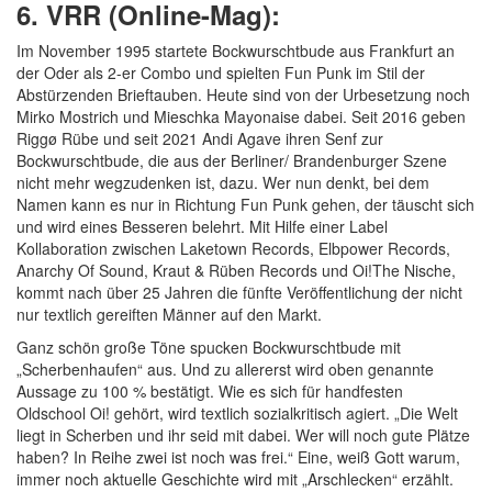
6. VRR (Online-Mag):
Im November 1995 startete Bockwurschtbude aus Frankfurt an
der Oder als 2-er Combo und spielten Fun Punk im Stil der
Abstürzenden Brieftauben. Heute sind von der Urbesetzung noch
Mirko Mostrich und Mieschka Mayonaise dabei. Seit 2016 geben
Riggø Rübe und seit 2021 Andi Agave ihren Senf zur
Bockwurschtbude, die aus der Berliner/ Brandenburger Szene
nicht mehr wegzudenken ist, dazu. Wer nun denkt, bei dem
Namen kann es nur in Richtung Fun Punk gehen, der täuscht sich
und wird eines Besseren belehrt. Mit Hilfe einer Label
Kollaboration zwischen Laketown Records, Elbpower Records,
Anarchy Of Sound, Kraut & Rüben Records und Oi!The Nische,
kommt nach über 25 Jahren die fünfte Veröffentlichung der nicht
nur textlich gereiften Männer auf den Markt.
Ganz schön große Töne spucken Bockwurschtbude mit
„Scherbenhaufen“ aus. Und zu allererst wird oben genannte
Aussage zu 100 % bestätigt. Wie es sich für handfesten
Oldschool Oi! gehört, wird textlich sozialkritisch agiert. „Die Welt
liegt in Scherben und ihr seid mit dabei. Wer will noch gute Plätze
haben? In Reihe zwei ist noch was frei.“ Eine, weiß Gott warum,
immer noch aktuelle Geschichte wird mit „Arschlecken“ erzählt.