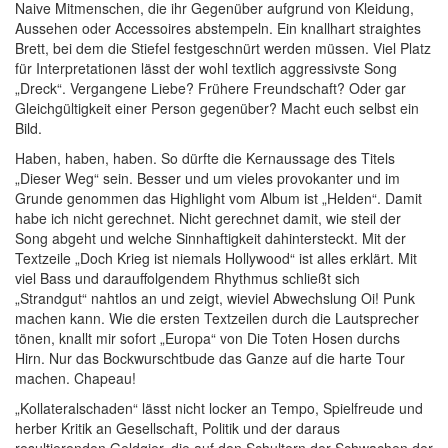
Naive Mitmenschen, die ihr Gegenüber aufgrund von Kleidung,
Aussehen oder Accessoires abstempeln. Ein knallhart straightes
Brett, bei dem die Stiefel festgeschnürt werden müssen. Viel Platz
für Interpretationen lässt der wohl textlich aggressivste Song
„Dreck“. Vergangene Liebe? Frühere Freundschaft? Oder gar
Gleichgültigkeit einer Person gegenüber? Macht euch selbst ein
Bild.
Haben, haben, haben. So dürfte die Kernaussage des Titels
„Dieser Weg“ sein. Besser und um vieles provokanter und im
Grunde genommen das Highlight vom Album ist „Helden“. Damit
habe ich nicht gerechnet. Nicht gerechnet damit, wie steil der
Song abgeht und welche Sinnhaftigkeit dahintersteckt. Mit der
Textzeile „Doch Krieg ist niemals Hollywood“ ist alles erklärt. Mit
viel Bass und darauffolgendem Rhythmus schließt sich
„Strandgut“ nahtlos an und zeigt, wieviel Abwechslung Oi! Punk
machen kann. Wie die ersten Textzeilen durch die Lautsprecher
tönen, knallt mir sofort „Europa“ von Die Toten Hosen durchs
Hirn. Nur das Bockwurschtbude das Ganze auf die harte Tour
machen. Chapeau!
„Kollateralschaden“ lässt nicht locker an Tempo, Spielfreude und
herber Kritik an Gesellschaft, Politik und der daraus