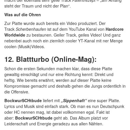
macht der ebenfalls sehr geile Track
Patentrezept
– „am Anfang
steht der Traum und nicht der Plan“.
Was auf die Ohren
Zur Platte wurde auch bereits ein Video produziert. Der
Track
Scherbenhaufen
ist auf dem YouTube Kanal von
Hardcore
Worldwide
zu bestaunen. Geiler Track, geiles Video! Und ganz
nebenbei auch noch ein ziemlich cooler YT-Kanal mit ner Menge
coolen (Musik)Videos.
12. Blattturbo (Online-Mag):
Schon die ersten Sekunden machen klar, dass diese Platte
gewaltig einschlägt und nur eine Richtung kennt: Direkt und
heftig. Wie bereits erwähnt, werden auf dieser Platte keine
Kompromisse gemacht und deshalb gehen die Jungs ordentlich in
die Offensive.
BockwurSCHtbude
liefert mit
„Sippenhaft“
eine super Platte.
Lyrics und Musik sind einfach stark. Ob man es nun Deutschpunk
oder HC nennen mag, ist dabei vollkommen egal. Fakt ist
aber:
BockwurSCHtbude
geht ab
.
Das Album platzt vor
Leidenschaft und Energie geradezu aus allen Nähten.