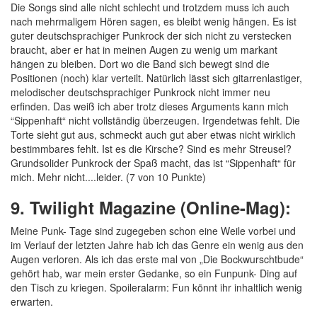
Die Songs sind alle nicht schlecht und trotzdem muss ich auch
nach mehrmaligem Hören sagen, es bleibt wenig hängen. Es ist
guter deutschsprachiger Punkrock der sich nicht zu verstecken
braucht, aber er hat in meinen Augen zu wenig um markant
hängen zu bleiben. Dort wo die Band sich bewegt sind die
Positionen (noch) klar verteilt. Natürlich lässt sich gitarrenlastiger,
melodischer deutschsprachiger Punkrock nicht immer neu
erfinden. Das weiß ich aber trotz dieses Arguments kann mich
“Sippenhaft“ nicht vollständig überzeugen. Irgendetwas fehlt. Die
Torte sieht gut aus, schmeckt auch gut aber etwas nicht wirklich
bestimmbares fehlt. Ist es die Kirsche? Sind es mehr Streusel?
Grundsolider Punkrock der Spaß macht, das ist “Sippenhaft“ für
mich. Mehr nicht....leider. (7 von 10 Punkte)
9. Twilight Magazine (Online-Mag):
Meine Punk- Tage sind zugegeben schon eine Weile vorbei und
im Verlauf der letzten Jahre hab ich das Genre ein wenig aus den
Augen verloren. Als ich das erste mal von „Die Bockwurschtbude“
gehört hab, war mein erster Gedanke, so ein Funpunk- Ding auf
den Tisch zu kriegen. Spoileralarm: Fun könnt ihr inhaltlich wenig
erwarten.