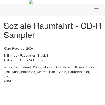
Direkt
zum
Navig
Inhalt
aktivi
Soziale Raumfahrt - CD-R
Sampler
CD-
Ritze Records, 2004
Cover/Bild
1. Blinder Passagier
(Track 6)
usw.
1. Arsch
(Bonus Video (!))
weiterhin mit drauf: Popperklopper, Chefdenker, Kumpelbasis,
Lost Lyrics, Backslide, Motras, Back Chats, Räubertöchter,
u.v.a.m.
VÖ/Erscheinungsdatum
2004