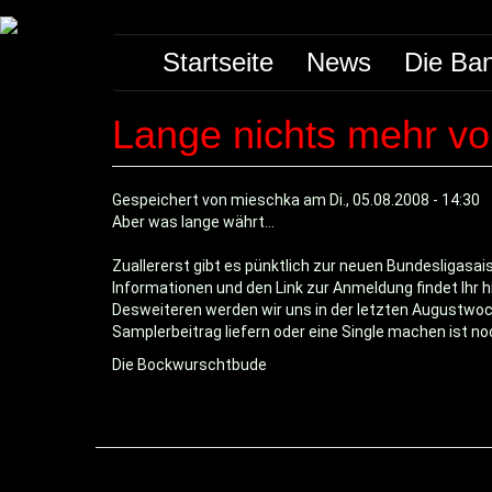
Direkt
Main
zum
Startseite
News
Die Ba
Inhalt
navigation
Lange nichts mehr vo
Gespeichert von
mieschka
am
Di., 05.08.2008 - 14:30
Aber was lange währt...
Zuallererst gibt es pünktlich zur neuen Bundesligasa
Informationen und den Link zur Anmeldung findet Ihr hi
Desweiteren werden wir uns in der letzten Augustwoc
Samplerbeitrag liefern oder eine Single machen ist noc
Die Bockwurschtbude