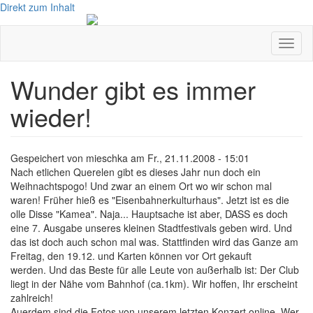
Direkt zum Inhalt
Navig
aktivi
Wunder gibt es immer
wieder!
Gespeichert von
mieschka
am
Fr., 21.11.2008 - 15:01
Nach etlichen Querelen gibt es dieses Jahr nun doch ein
Weihnachtspogo! Und zwar an einem Ort wo wir schon mal
waren! Früher hieß es "Eisenbahnerkulturhaus". Jetzt ist es die
olle Disse "Kamea". Naja... Hauptsache ist aber, DASS es doch
eine 7. Ausgabe unseres kleinen Stadtfestivals geben wird. Und
das ist doch auch schon mal was. Stattfinden wird das Ganze am
Freitag, den 19.12. und Karten können vor Ort gekauft
werden. Und das Beste für alle Leute von außerhalb ist: Der Club
liegt in der Nähe vom Bahnhof (ca.1km). Wir hoffen, Ihr erscheint
zahlreich!
Auerdem sind die Fotos von unserem letzten Konzert online. Wer