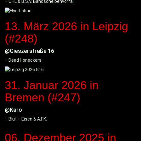
+ OHL & B.S.V. Bandscheibenvorfall
13. März 2026
in Leipzig
(#248)
@Gieszerstraße 16
+ Dead Honeckers
31. Januar 2026
in
Bremen (#247)
@Karo
+ Blut + Eisen & A.F.K.
06. Dezember 2025
in