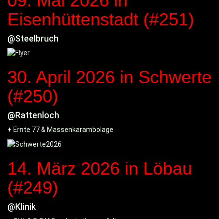
09. Mai 2026
in
Eisenhüttenstadt (#251)
@Steelbruch
30. April 2026
in Schwerte
(#250)
@Rattenloch
+ Ernte 77 & Massenkarambolage
14. März 2026
in Löbau
(#249)
@Klinik