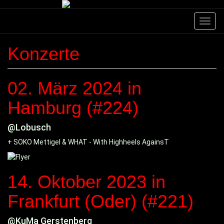
Direkt
zum
Navig
Inhalt
aktivi
Konzerte
02. März 2024
in
Hamburg (#224)
@Lobusch
+ SOKO Mettigel & WHAT - With Highheels AgainsT
14. Oktober 2023
in
Frankfurt (Oder) (#221)
@KuMa Gerstenberg