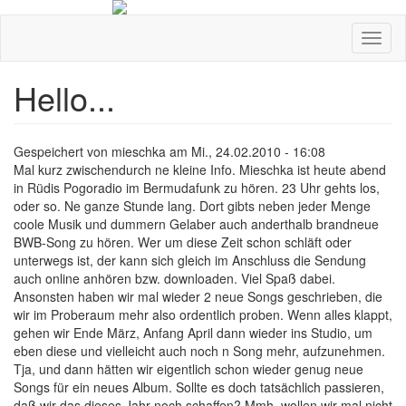
Direkt
zum
Navig
Inhalt
aktivi
Hello...
Gespeichert von
mieschka
am
Mi., 24.02.2010 - 16:08
Mal kurz zwischendurch ne kleine Info. Mieschka ist heute abend
in Rüdis Pogoradio im Bermudafunk zu hören. 23 Uhr gehts los,
oder so. Ne ganze Stunde lang. Dort gibts neben jeder Menge
coole Musik und dummern Gelaber auch anderthalb brandneue
BWB-Song zu hören. Wer um diese Zeit schon schläft oder
unterwegs ist, der kann sich gleich im Anschluss die Sendung
auch online anhören bzw. downloaden. Viel Spaß dabei.
Ansonsten haben wir mal wieder 2 neue Songs geschrieben, die
wir im Proberaum mehr also ordentlich proben. Wenn alles klappt,
gehen wir Ende März, Anfang April dann wieder ins Studio, um
eben diese und vielleicht auch noch n Song mehr, aufzunehmen.
Tja, und dann hätten wir eigentlich schon wieder genug neue
Songs für ein neues Album. Sollte es doch tatsächlich passieren,
daß wir das dieses Jahr noch schaffen? Mmh, wollen wir mal nicht