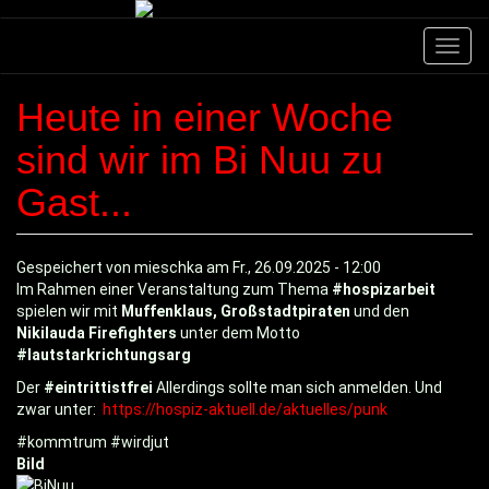
Direkt
zum
Navig
Inhalt
aktivi
Heute in einer Woche
sind wir im Bi Nuu zu
Gast...
Gespeichert von
mieschka
am
Fr., 26.09.2025 - 12:00
Im Rahmen einer Veranstaltung zum Thema
#hospizarbeit
spielen wir mit
Muffenklaus, Großstadtpiraten
und den
Nikilauda Firefighters
unter dem Motto
#lautstarkrichtungsarg
Der
#eintrittistfrei
Allerdings sollte man sich anmelden. Und
zwar unter:
https://hospiz-aktuell.de/aktuelles/punk
#kommtrum #wirdjut
Bild