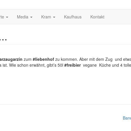
rte
Media
Kram
Kaufhaus
Kontakt
..
0
arzaugarzin
zum
#liebenhof
zu kommen. Aber mit dem Zug und etwas 
 ist. Wie schon erwähnt, gibt’s 50l
#freibier
vegane Küche und 4 tolle 
Ban