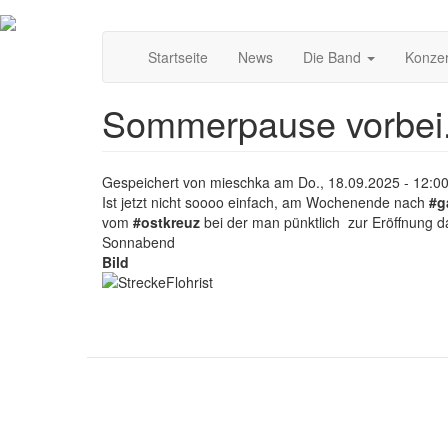
Direkt
Main
zum
Startseite
News
Die Band
Konze
Inhalt
navigation
Sommerpause vorbei.
Gespeichert von
mieschka
am
Do., 18.09.2025 - 12:0
Ist jetzt nicht soooo einfach, am Wochenende nach
#g
vom
#ostkreuz
bei der man pünktlich zur Eröffnung da
Sonnabend
Bild