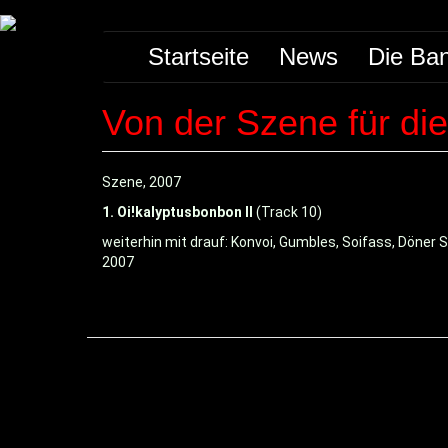
Direkt
Main
zum
Startseite
News
Die Ba
Inhalt
navigation
Von der Szene für di
CD-
Szene, 2007
Cover/Bild
1. Oi!kalyptusbonbon II
(Track 10)
usw.
weiterhin mit drauf: Konvoi, Gumbles, Soifass, Döner S
VÖ/Erscheinungsdatum
2007