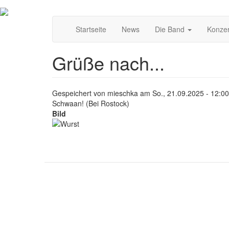
Direkt
Main
zum
Startseite
News
Die Band
Konze
Inhalt
navigation
Grüße nach...
Gespeichert von
mieschka
am
So., 21.09.2025 - 12:00
Schwaan! (Bei Rostock)
Bild