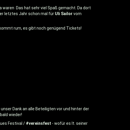
e da waren Das hat sehr viel Spaß gemacht. Da dort
 er letztes Jahr schon mal für
Uli Sailor
vom
kommt rum, es gibt noch genügend Tickets!
nser Dank an alle Beteiligten vor und hinter der
bald wieder!
eues Festival /
#vereinsfest
- wofür es lt. seiner