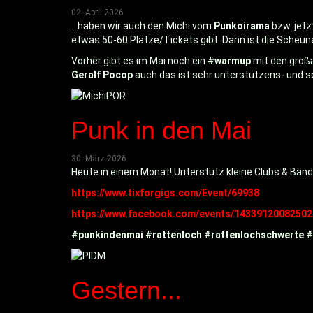
02. April 2026
...haben wir auch den Michi vom
Punkoirama
bzw. jetz
etwas 50-60 Plätze/Tickets gibt. Dann ist die Scheune v
Vorher gibt es im Mai noch ein
#warmup
mit den groß
Geralf Pocop
auch das ist sehr unterstützens- und 
Punk in den Mai
30. März 2026
Heute in einem Monat! Unterstütz kleine Clubs & Bands
https://www.tixforgigs.com/Event/69938
https://www.facebook.com/events/14339120082502
#punkindenmai
#rattenloch
#rattenlochschwerte
#
Gestern...