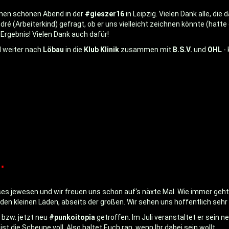
nen schönen Abend in der
#gieszer16
in Leipzig. Vielen Dank alle, di
ré (Arbeiterkind) gefragt, ob er uns vielleicht zeichnen könnte (hatte
 Ergebnis! Vielen Dank auch dafür!
l weiter nach
Löbau
in die
Klub Klinik
zusammen mit
B.S.V.
und
OHL
- 
.
ses jewesen und wir freuen uns schon auf‘s näxte Mal. Wie immer geht u
en kleinen Läden, abseits der großen. Wir sehen uns hoffentlich sehr 
bzw. jetzt neu
#punkoitopia
getroffen. Im Juli veranstaltet er sein n
 die Scheune voll. Also haltet Euch ran, wenn Ihr dabei sein wollt.