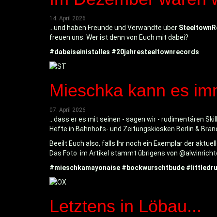
14. April 2026
...und haben Freunde und Verwandte über
Steeltown
freuen uns. Wer ist denn von Euch mit dabei?
#dabeiseinistalles
#20jahresteeltownrecords
Mieschka kann es imm
07. April 2026
...dass er es mit seinen - sagen wir - rudimentären S
Hefte in Bahnhofs- und Zeitungskiosken Berlin & Bran
Beeilt Euch also, falls Ihr noch ein Exemplar der akt
Das Foto im Artikel stammt übrigens von @alwinrichte
#mieschkamayonaise
#bockwurschtbude
#littled
Letztens in Löbau...