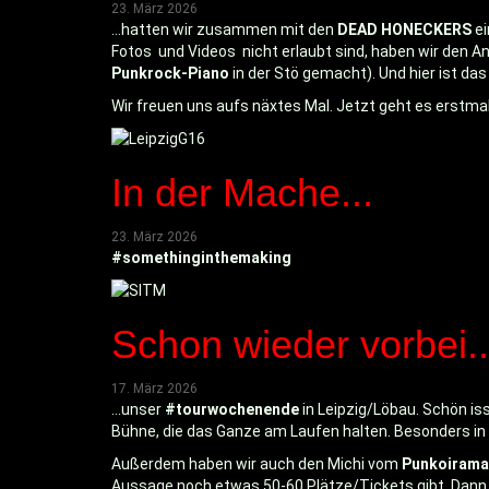
23. März 2026
...hatten wir zusammen mit den
DEAD HONECKERS
ei
Fotos und Videos nicht erlaubt sind, haben wir den And
Punkrock-Piano
in der Stö gemacht). Und hier ist das
Wir freuen uns aufs näxtes Mal. Jetzt geht es erstma
In der Mache...
23. März 2026
#somethinginthemaking
Schon wieder vorbei..
17. März 2026
...unser
#tourwochenende
in Leipzig/Löbau. Schön is
Bühne, die das Ganze am Laufen halten. Besonders in d
Außerdem haben wir auch den Michi vom
Punkoirama
Aussage noch etwas 50-60 Plätze/Tickets gibt. Dann ist