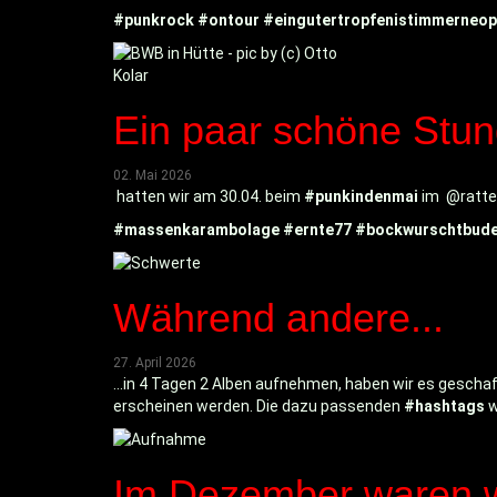
#punkrock
#ontour
#eingutertropfenistimmerneop
Ein paar schöne Stun
02. Mai 2026
hatten wir am 30.04. beim
#punkindenmai
im @rattenl
#massenkarambolage
#ernte77
#bockwurschtbud
Während andere...
27. April 2026
...in 4 Tagen 2 Alben aufnehmen, haben wir es gesch
erscheinen werden. Die dazu passenden
#hashtags
w
Im Dezember waren wi