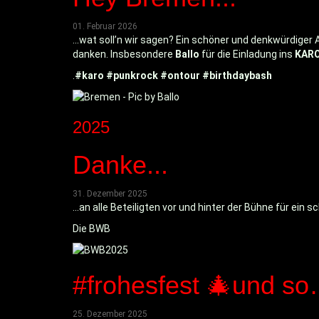
01. Februar 2026
...wat soll’n wir sagen? Ein schöner und denkwürdiger 
danken. Insbesondere
Ballo
für die Einladung ins
KAR
.
#karo
#punkrock
#ontour
#birthdaybash
2025
Danke...
31. Dezember 2025
...an alle Beteiligten vor und hinter der Bühne für e
Die BWB
#frohesfest 🎄und s
25. Dezember 2025