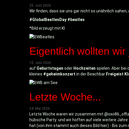
25. Juni 2026
Wir finden, dass sie uns gar nicht so unähnlich sahen
#GlobalBeatlesDay #beatles
*Bild erzeugt mit KI
Eigentlich wollten wir 
10. Juni 2026
auf
Geburtstagen
oder
Hochzeiten
spielen. Aber be
kleines
#geheimkonzert
in der Beachbar
Freigeist Kl
Letzte Woche...
24. Mai 2026
Letzte Woche waren wir zusammen mit @oxo86_offizi
hübsche Party und wir hoffen auf viele weitere Jahr
hat (von ihm stammt auch dieses Bild hier) -
Bis zum 