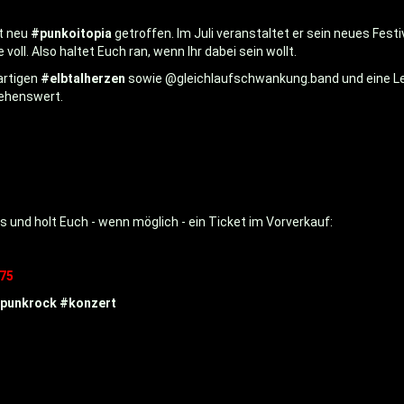
t neu
#punkoitopia
getroffen. Im Juli veranstaltet er sein neues Festi
oll. Also haltet Euch ran, wenn Ihr dabei sein wollt.
artigen
#elbtalherzen
sowie @gleichlaufschwankung.band und eine L
sehenswert.
 und holt Euch - wenn möglich - ein Ticket im Vorverkauf:
75
punkrock
#konzert