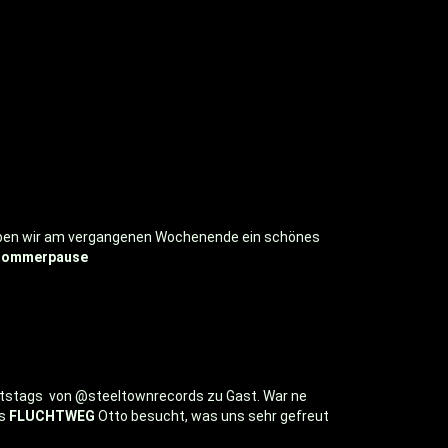
 haben wir am vergangenen Wochenende ein schönes
sommerpause
rtstags von @steeltownrecords zu Gast. War ne
ns
FLUCHTWEG
Otto besucht, was uns sehr gefreut