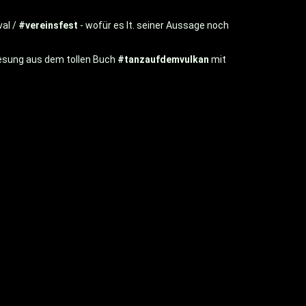
val /
#vereinsfest
- wofür es lt. seiner Aussage noch
esung aus dem tollen Buch
#tanzaufdemvulkan
mit