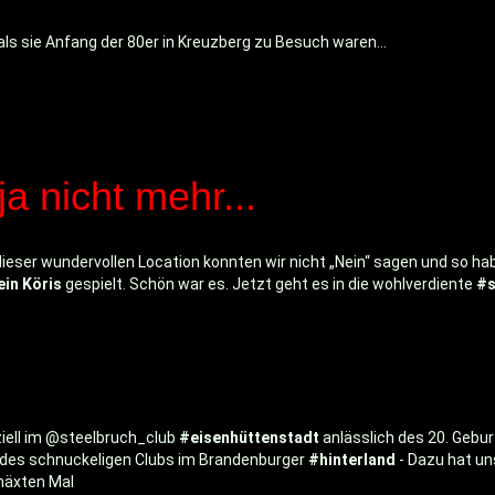
, als sie Anfang der 80er in Kreuzberg zu Besuch waren…
ja nicht mehr...
i dieser wundervollen Location konnten wir nicht „Nein“ sagen und so
ein Köris
gespielt. Schön war es. Jetzt geht es in die wohlverdiente
#
ell im @steelbruch_club
#eisenhüttenstadt
anlässlich des 20. Gebu
e des schnuckeligen Clubs im Brandenburger
#hinterland
- Dazu hat u
näxten Mal