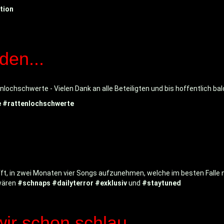
tion
den...
ochschwerte - Vielen Dank an alle Beteiligten und bis hoffentlich bal
e
#rattenlochschwerte
afft, in zwei Monaten vier Songs aufzunehmen, welche im besten Falle
ären
#schnaps
#dailyterror
#exklusiv
und
#staytuned
r schon schlau...