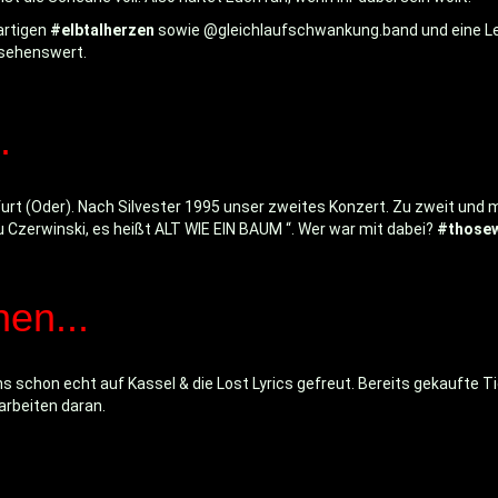
artigen
#elbtalherzen
sowie @gleichlaufschwankung.band und eine L
 sehenswert.
.
furt (Oder). Nach Silvester 1995 unser zweites Konzert. Zu zweit und
 Czerwinski, es heißt ALT WIE EIN BAUM “. Wer war mit dabei?
#those
en...
 uns schon echt auf Kassel & die Lost Lyrics gefreut. Bereits gekaufte
 arbeiten daran.