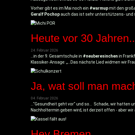
Vorher gibt es im Mai noch ein
#warmup
mit den groß
Geralf Pochop
auch das ist sehr unterstützens- und
Heute vor 30 Jahren..
24. Februar 2026
...in der 9. Gesamtschule in
#neuberesinchen
in Frank
Klassiker-Ansage: „…Das nächste Lied widmen wir Frau
Ja, wat soll man mach
04. Februar 2026
..."Gesundheit geht vor" und so... Schade, wir hatten
Nachholtermin geben wird, ist derzeit offen - aber wir
Hey Bremen...