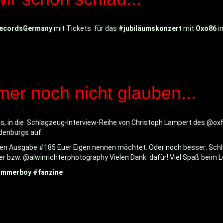
RecordsGermany
mit Tickets für das
#jubiläumskonzert
mit
Oxo86
i
er noch nicht glauben...
kills, in die Schlagzeug-Interview-Reihe von Christoph Lampert des @o
denburgs auf.
uellen Ausgabe #185 Euer Eigen nennen möchtet. Oder noch besser: Schli
r bzw. @alwinrichterphotography Vielen Dank dafür! Viel Spaß beim L
rummerboy
#fanzine