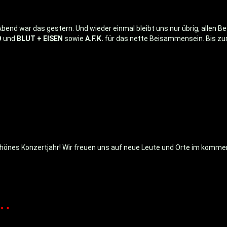
Abend war das gestern. Und wieder einmal bleibt uns nur übrig, allen Be
O
und
BLUT + EISEN
sowie
A.F.K.
für das nette Beisammensein. Bis zu
in schönes Konzertjahr! Wir freuen uns auf neue Leute und Orte im komm
o…