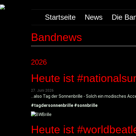
Direkt
Main
zum
Startseite
News
Die Ba
Inhalt
navigation
Bandnews
2026
Heute ist #nationals
27. Juni 2026
...also Tag der Sonnenbrille - Solch ein modisches Acc
#tagdersonnenbrille #sonnbrille
Heute ist #worldbeat