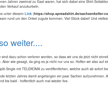
enen Jahren zweimal zu Gast waren, hat sich dabei eine Shirt-Soliakt
 den Verkauf anzukurbeln.
es unter diesem
Link
(
https://shop.spreadshirt.de/sachsenkeller-c
m rund um den Onkel zugute kommen. Viel Glück dabei! Und vielleicht 
 weiter....
ind dazu schon verloren worden, so dass wir uns da jetzt nicht einre
Aber wie gesagt, da ging es ja nicht nur uns so. Hoffen wir also auf 
lit-Single mit TELEKOMA zu veröffentlichen, welche auch ab sofort bei 
Ende letzten Jahres damit angefangen ein paar Sachen aufzunehmen. A
 bis bald - hoffentlich auch mal wieder live.