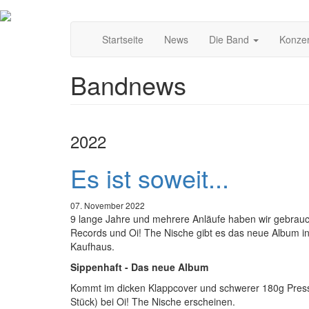
Direkt
Main
zum
Startseite
News
Die Band
Konze
Inhalt
navigation
Bandnews
2022
Es ist soweit...
07. November 2022
9 lange Jahre und mehrere Anläufe haben wir gebrauch
Records und Oi! The Nische gibt es das neue Album in 
Kaufhaus.
Sippenhaft - Das neue Album
Kommt im dicken Klappcover und schwerer 180g Pressun
Stück) bei Oi! The Nische erscheinen.