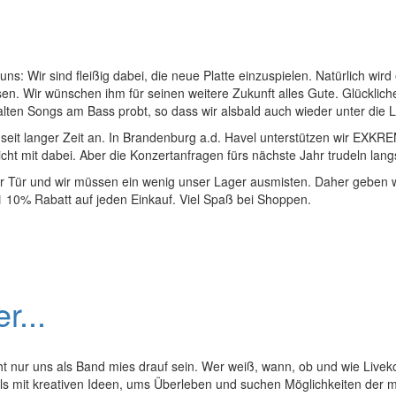
s: Wir sind fleißig dabei, die neue Platte einzuspielen. Natürlich wir
en. Wir wünschen ihm für seinen weitere Zukunft alles Gute. Glücklic
alten Songs am Bass probt, so dass wir alsbald auch wieder unter die 
seit langer Zeit an. In Brandenburg a.d. Havel unterstützen wir EXKR
icht mit dabei. Aber die Konzertanfragen fürs nächste Jahr trudeln la
er Tür und wir müssen ein wenig unser Lager ausmisten. Daher geben wi
1
10% Rabatt auf jeden Einkauf. Viel Spaß bei Shoppen.
r...
icht nur uns als Band mies drauf sein. Wer weiß, wann, ob und wie Live
eils mit kreativen Ideen, ums Überleben und suchen Möglichkeiten der