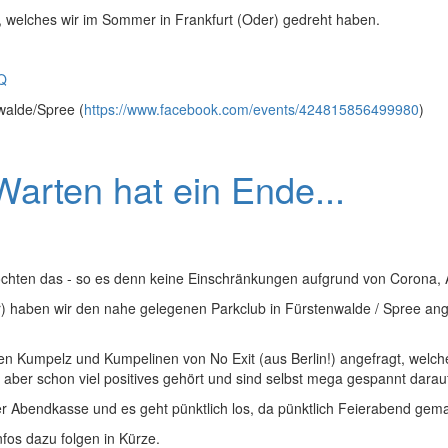
o, welches wir im Sommer in Frankfurt (Oder) gedreht haben.
Q
walde/Spree (
https://www.facebook.com/events/424815856499980
)
Warten hat ein Ende...
hten das - so es denn keine Einschränkungen aufgrund von Corona, Aff
) haben wir den nahe gelegenen Parkclub in Fürstenwalde / Spree ang
alten Kumpelz und Kumpelinen von No Exit (aus Berlin!) angefragt, wel
 aber schon viel positives gehört und sind selbst mega gespannt darau
er Abendkasse und es geht pünktlich los, da pünktlich Feierabend ge
nfos dazu folgen in Kürze.